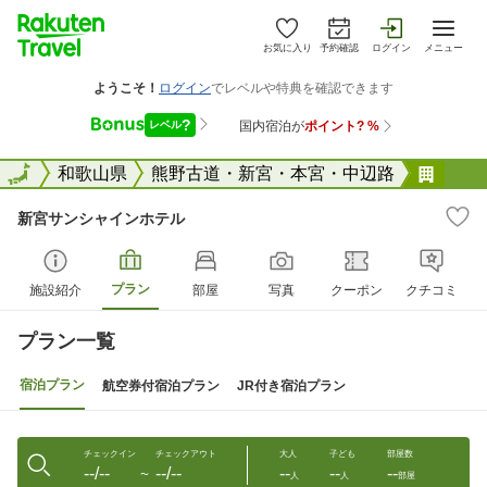
お気に入り
予約確認
ログイン
メニュー
全国
全国
和歌山県
熊野古道・新宮・本宮・中辺路
新宮
新宮サンシャインホテル
プラン
施設紹介
部屋
写真
クーポン
クチコミ
プラン一覧
宿泊プラン
航空券付宿泊プラン
JR付き宿泊プラン
チェックイン
チェックアウト
大人
子ども
部屋数
--/--
--/--
--
--
--
〜
人
人
部屋