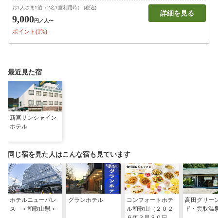
お1人さま1泊（2名1室利用時） (税込)
詳細を見る
9,000
円
／人〜
ポイント(1%)
最近見た宿
新宮サンシャイン
ホテル
同じ宿を見た人はこんな宿も見ています
ホテルニューパレ
グランホテル
コンフォートホテ
高田グリー
ス ＜和歌山県＞
ル和歌山（２０２
ド・雲取温
６年３月３０日