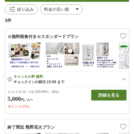
絞り込み
3件
☆無料朝食付き☆スタンダードプラン
お1人さま1泊（2名1室利用時） (税込)
詳細を見る
5,000
円
／人〜
ポイント(1%)
終了間近 熊野花火プラン