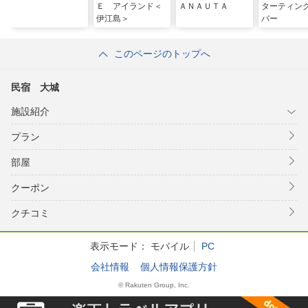
Ｅ アイランド＜
ＡＮＡＵＴＡ
ターティン
伊江島＞
バー
このページのトップへ
民宿 大城
施設紹介
プラン
部屋
クーポン
クチコミ
表示モード：
モバイル
PC
会社情報
個人情報保護方針
© Rakuten Group, Inc.