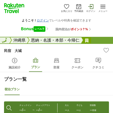
お気に入り
予約確認
ログイン
メニュー
全国
全国
沖縄県
恩納・名護・本部・今帰仁
民宿 大城
民宿 大城
プラン
施設紹介
部屋
クーポン
クチコミ
プラン一覧
宿泊プラン
チェックイン
チェックアウト
大人
子ども
部屋数
--/--
--/--
--
--
--
〜
人
人
部屋