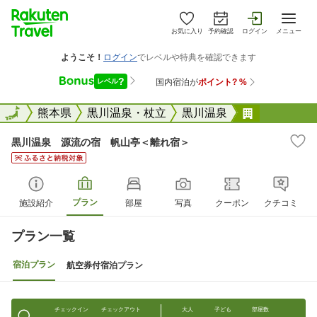
お気に入り
予約確認
ログイン
メニュー
全国
全国
熊本県
黒川温泉・杖立
黒川温泉
黒川温泉 
黒川温泉 源流の宿 帆山亭＜離れ宿＞
プラン
施設紹介
部屋
写真
クーポン
クチコミ
プラン一覧
宿泊プラン
航空券付宿泊プラン
チェックイン
チェックアウト
大人
子ども
部屋数