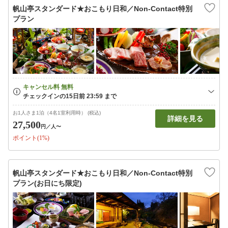
帆山亭スタンダード★おこもり日和／Non-Contact特別
プラン
お1人さま1泊（4名1室利用時） (税込)
詳細を見る
27,500
円
／人〜
ポイント(1%)
帆山亭スタンダード★おこもり日和／Non-Contact特別
プラン(お日にち限定)