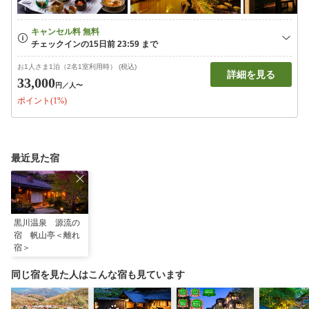
お1人さま1泊（2名1室利用時） (税込)
詳細を見る
33,000
円
／人〜
ポイント(1%)
最近見た宿
黒川温泉 源流の
宿 帆山亭＜離れ
宿＞
同じ宿を見た人はこんな宿も見ています