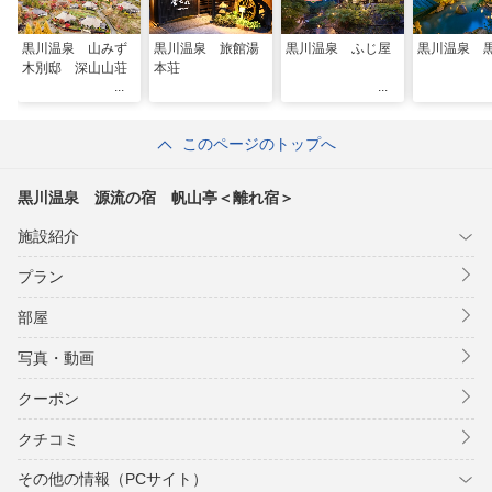
黒川温泉 山みず
黒川温泉 旅館湯
黒川温泉 ふじ屋
黒川温泉 
木別邸 深山山荘
本荘
このページのトップへ
黒川温泉 源流の宿 帆山亭＜離れ宿＞
施設紹介
プラン
部屋
写真・動画
クーポン
クチコミ
その他の情報（PCサイト）