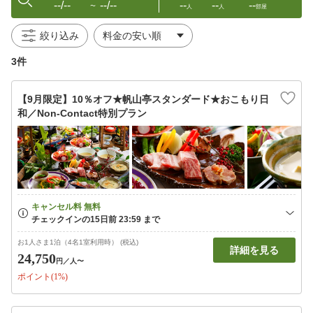
--/--
--/--
--
--
--
〜
人
人
部屋
絞り込み
3件
【9月限定】10％オフ★帆山亭スタンダード★おこもり日
和／Non-Contact特別プラン
お1人さま1泊（4名1室利用時） (税込)
詳細を見る
24,750
円
／人〜
ポイント(1%)