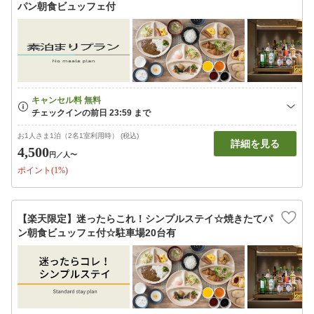
パン朝食ビュッフェ付
お1人さま1泊（2名1室利用時） (税込)
詳細を見る
4,500
円
／人〜
ポイント(1%)
【楽天限定】迷ったらこれ！シンプルステイ☆焼きたてパ
ン朝食ビュッフェ付☆駐車場20台有