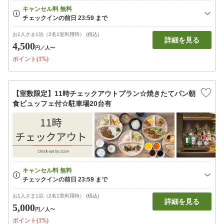
お1人さま1泊（2名1室利用時） (税込)
詳細を見る
4,500
円
／人〜
ポイント(1%)
【室数限定】11時チェックアウトプラン☆焼きたてパン朝
食ビュッフェ付☆駐車場20台有
お1人さま1泊（2名1室利用時） (税込)
詳細を見る
5,000
円
／人〜
ポイント(1%)