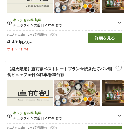
お1人さま1泊（2名1室利用時） (税込)
詳細を見る
4,450
円
／人〜
ポイント(1%)
【楽天限定】直前割ベストレートプラン☆焼きたてパン朝
食ビュッフェ付☆駐車場20台有
お1人さま1泊（2名1室利用時） (税込)