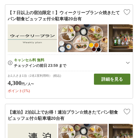
【７日以上の宿泊限定！】ウィークリープラン☆焼きたて
パン朝食ビュッフェ付☆駐車場20台有
お1人さま1泊（2名1室利用時） (税込)
詳細を見る
4,300
円
／人〜
ポイント(1%)
【連泊】2泊以上でお得！連泊プラン☆焼きたてパン朝食
ビュッフェ付☆駐車場20台有