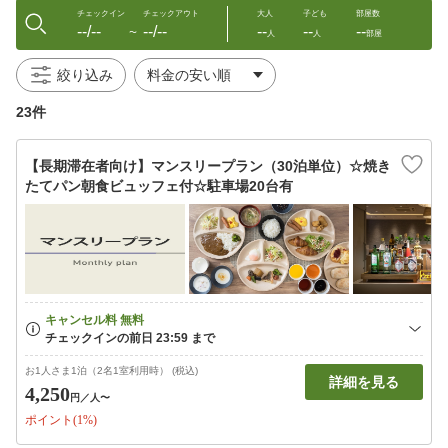
チェックイン
チェックアウト
大人
子ども
部屋数
--/--
--/--
--
--
--
〜
人
人
部屋
絞り込み
23件
【長期滞在者向け】マンスリープラン（30泊単位）☆焼き
たてパン朝食ビュッフェ付☆駐車場20台有
お1人さま1泊（2名1室利用時） (税込)
詳細を見る
4,250
円
／人〜
ポイント(1%)