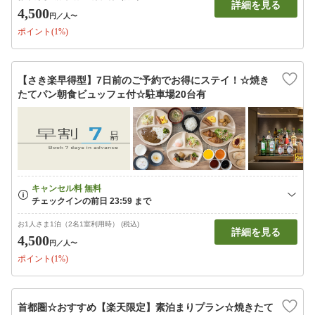
詳細を見る
4,500
円
／人〜
ポイント(1%)
【さき楽早得型】7日前のご予約でお得にステイ！☆焼き
たてパン朝食ビュッフェ付☆駐車場20台有
お1人さま1泊（2名1室利用時） (税込)
詳細を見る
4,500
円
／人〜
ポイント(1%)
首都圏☆おすすめ【楽天限定】素泊まりプラン☆焼きたて