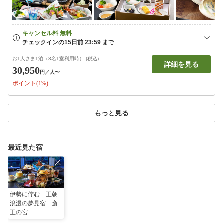
お1人さま1泊（3名1室利用時） (税込)
詳細を見る
30,950
円
／人〜
ポイント(1%)
もっと見る
最近見た宿
伊勢に佇む 王朝
浪漫の夢見宿 斎
王の宮