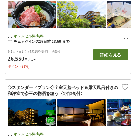
お1人さま1泊（4名1室利用時） (税込)
詳細を見る
26,550
円
／人〜
ポイント(1%)
◇スタンダードプラン◇全室天蓋ベッド＆露天風呂付きの
和洋室で斎王の物語を纏う〈1泊2食付〉