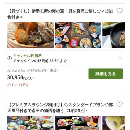
【貝づくし】伊勢志摩の海の宝・貝を贅沢に愉しむ＜1泊2
食付き＞
お1人さま1泊（4名1室利用時） (税込)
詳細を見る
30,950
円
／人〜
ポイント(1%)
【プレミアムラウンジ利用可】◇スタンダードプラン◇露
天風呂付きで斎王の物語を纏う〈1泊2食付〉