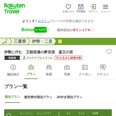
お気に入り
予約確認
ログイン
メニュー
全国
全国
三重県
伊勢・二見
伊勢に佇む 王朝浪漫の夢
伊勢に佇む 王朝浪漫の夢見宿 斎王の宮
サステナブルトラベル
プラン
施設紹介
部屋
写真
クーポン
クチコミ
プラン一覧
宿泊プラン
航空券付宿泊プラン
JR付き宿泊プラン
チェックイン
チェックアウト
大人
子ども
部屋数