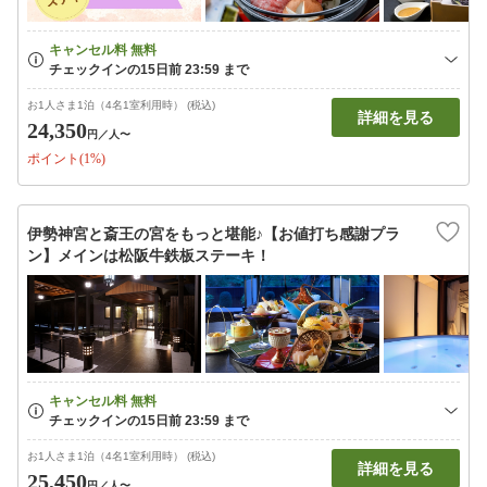
お1人さま1泊（4名1室利用時） (税込)
詳細を見る
24,350
円
／人〜
ポイント(1%)
伊勢神宮と斎王の宮をもっと堪能♪【お値打ち感謝プラ
ン】メインは松阪牛鉄板ステーキ！
お1人さま1泊（4名1室利用時） (税込)
詳細を見る
25,450
円
／人〜