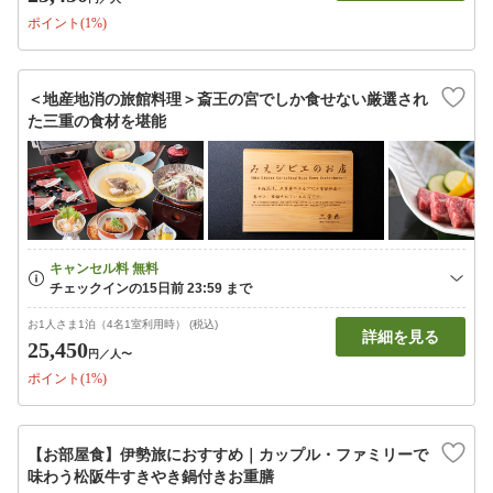
ポイント(1%)
＜地産地消の旅館料理＞斎王の宮でしか食せない厳選され
た三重の食材を堪能
お1人さま1泊（4名1室利用時） (税込)
詳細を見る
25,450
円
／人〜
ポイント(1%)
【お部屋食】伊勢旅におすすめ｜カップル・ファミリーで
味わう松阪牛すきやき鍋付きお重膳