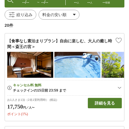
--/--
--/--
--
--
--
〜
人
人
部屋
絞り込み
20件
【食事なし素泊まりプラン】自由に楽しむ、大人の癒し時
間＜斎王の宮＞
お1人さま1泊（2名1室利用時） (税込)
詳細を見る
17,750
円
／人〜
ポイント(1%)