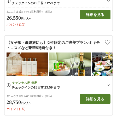
お1人さま1泊（4名1室利用時） (税込)
詳細を見る
26,550
円
／人〜
ポイント(1%)
【女子旅・母娘旅にも】女性限定のご褒美プラン♪ミキモ
トコスメなど豪華5特典付き！
お1人さま1泊（4名1室利用時） (税込)
詳細を見る
28,750
円
／人〜
ポイント(1%)