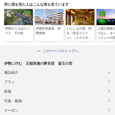
同じ宿を見た人はこんな宿も見ています
伊勢かぐらばリゾ
伊勢外宮参道 伊
いにしえの宿 伊
上質の美味
ート 千の杜
勢神泉
久（共立リゾー
てなし。オ
ト）（２０２６年
ンビューの
４月１日リニュー
荘 海の蝶
アルオープン）
このページのトップへ
伊勢に佇む 王朝浪漫の夢見宿 斎王の宮
施設紹介
プラン
部屋
写真・動画
クーポン