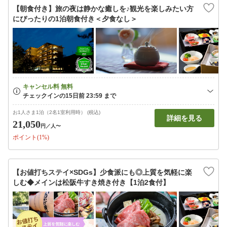
【朝食付き】旅の夜は静かな癒しを♪観光を楽しみたい方
にぴったりの1泊朝食付き＜夕食なし＞
お1人さま1泊（2名1室利用時） (税込)
詳細を見る
21,050
円
／人〜
ポイント(1%)
【お値打ちステイ×SDGs】少食派にも◎上質を気軽に楽
しむ◆メインは松阪牛すき焼き付き【1泊2食付】