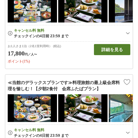
お1人さま1泊（2名1室利用時） (税込)
詳細を見る
17,800
円
／人〜
ポイント(1%)
≪当館のデラックスプランです≫料理旅館の最上級会席料
理を愉しむ！【夕朝2食付 会席ふたばプラン】