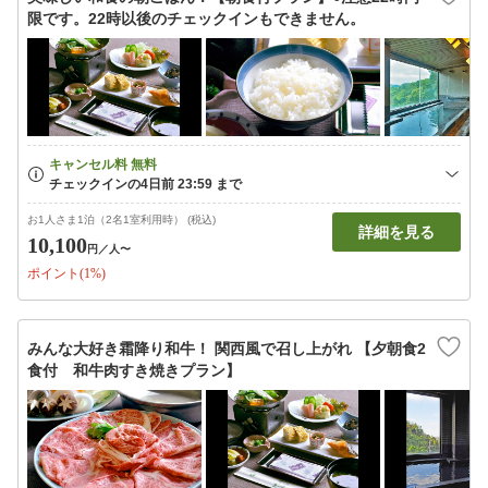
限です。22時以後のチェックインもできません。
お1人さま1泊（2名1室利用時） (税込)
詳細を見る
10,100
円
／人〜
ポイント(1%)
みんな大好き霜降り和牛！ 関西風で召し上がれ 【夕朝食2
食付 和牛肉すき焼きプラン】