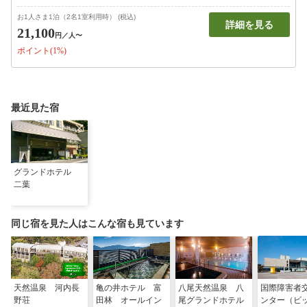
お1人さま1泊（2名1室利用時） (税込)
詳細を見る
21,100
円
／人〜
ポイント(1%)
最近見た宿
グランドホテル
二葉
同じ宿を見た人はこんな宿も見ています
天然温泉 河内長
亀の井ホテル 富
八尾天然温泉 八
国際障害者
野荘
田林 オールイン
尾グランドホテル
ンター（ビ