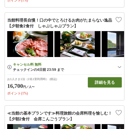
ポイント(1%)
当館料理長自慢！口の中でとろけるお肉がたまらない逸品
【夕朝食2食付 しゃぶしゃぶプラン】
お1人さま1泊（2名1室利用時） (税込)
詳細を見る
16,700
円
／人〜
ポイント(1%)
≪当館の基本プランです≫料理旅館の会席料理を愉しむ！
【夕朝2食付 会席こんごうプラン】