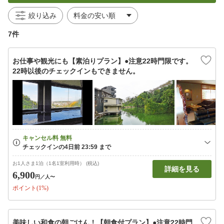
絞り込み
7件
お仕事や観光にも【素泊りプラン】●注意22時門限です。
22時以後のチェックインもできません。
お1人さま1泊（1名1室利用時） (税込)
詳細を見る
6,900
円
／人〜
ポイント(1%)
美味しい和食の朝ごはん！【朝食付プラン】●注意22時門