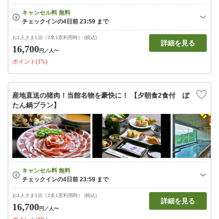
お1人さま1泊（2名1室利用時） (税込)
詳細を見る
16,700
円
／人〜
ポイント(1%)
産地直送の猪肉！当館名物を豪快に！ 【夕朝食2食付 ぼ
たん鍋プラン】
お1人さま1泊（2名1室利用時） (税込)
詳細を見る
16,700
円
／人〜