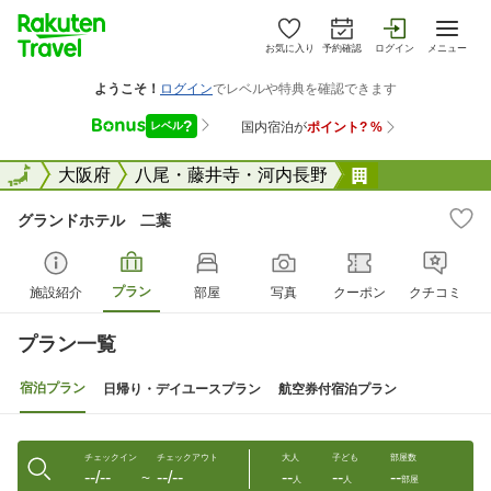
お気に入り
予約確認
ログイン
メニュー
全国
全国
大阪府
八尾・藤井寺・河内長野
グランドホテ
グランドホテル 二葉
プラン
施設紹介
部屋
写真
クーポン
クチコミ
プラン一覧
宿泊プラン
日帰り・デイユースプラン
航空券付宿泊プラン
チェックイン
チェックアウト
大人
子ども
部屋数
--/--
--/--
--
--
--
〜
人
人
部屋