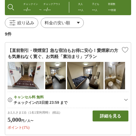
チェックイン
チェックアウト
大人
子ども
部屋数
--/--
--/--
--
--
--
〜
人
人
部屋
絞り込み
9件
【直前割引・喫煙室】急な宿泊もお得に安心！愛煙家の方
も気兼ねなく寛ぐ、お気軽「素泊まり」プラン
お1人さま1泊（1名1室利用時） (税込)
詳細を見る
5,000
円
／人〜
ポイント(1%)