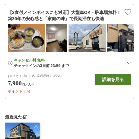
【2食付／インボイスにも対応】大型車OK・駐車場無料！
築30年の安心感と「家庭の味」で長期滞在も快適
お1人さま1泊（1名1室利用時） (税込)
詳細を見る
7,900
円
／人〜
ポイント(1%)
最近見た宿