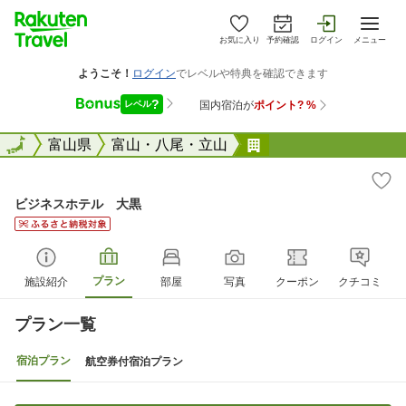
お気に入り
予約確認
ログイン
メニュー
全国
全国
富山県
富山・八尾・立山
ビジネスホテル 大
ビジネスホテル 大黒
プラン
施設紹介
部屋
写真
クーポン
クチコミ
プラン一覧
宿泊プラン
航空券付宿泊プラン