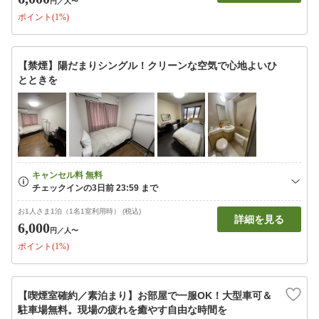
円
／人〜
ポイント(1%)
【禁煙】陽だまりシングル！クリーンな空気で心地よいひ
とときを
お1人さま1泊（1名1室利用時） (税込)
詳細を見る
6,000
円
／人〜
ポイント(1%)
【喫煙室確約／素泊まり】お部屋で一服OK！大型車可＆
駐車場無料。現場の疲れを癒やす自由な時間を