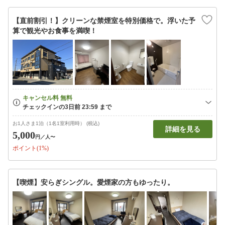
【直前割引！】クリーンな禁煙室を特別価格で。浮いた予
算で観光やお食事を満喫！
お1人さま1泊（1名1室利用時） (税込)
詳細を見る
5,000
円
／人〜
ポイント(1%)
【喫煙】安らぎシングル。愛煙家の方もゆったり。