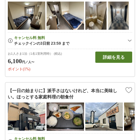
お1人さま1泊（1名1室利用時） (税込)
詳細を見る
6,100
円
／人〜
ポイント(1%)
【一日の始まりに】派手さはないけれど、本当に美味し
い。ほっとする家庭料理の朝食付