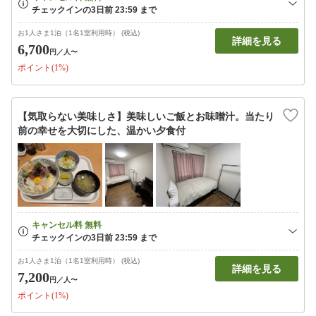
お1人さま1泊（1名1室利用時） (税込)
詳細を見る
6,700
円
／人〜
ポイント(1%)
【気取らない美味しさ】美味しいご飯とお味噌汁。当たり
前の幸せを大切にした、温かい夕食付
お1人さま1泊（1名1室利用時） (税込)
詳細を見る
7,200
円
／人〜
ポイント(1%)