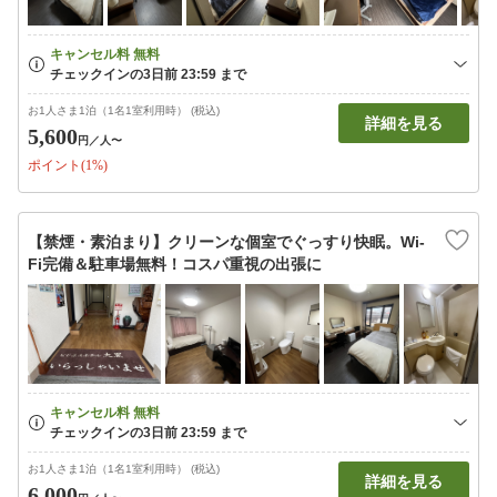
お1人さま1泊（1名1室利用時） (税込)
詳細を見る
5,600
円
／人〜
ポイント(1%)
【禁煙・素泊まり】クリーンな個室でぐっすり快眠。Wi-
Fi完備＆駐車場無料！コスパ重視の出張に
お1人さま1泊（1名1室利用時） (税込)
詳細を見る
6,000