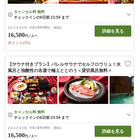
お1人さま1泊（5名1室利用時） (税込)
詳細を見る
16,500
円
／人〜
ポイント(1%)
【サウナ付きプラン】バレルサウナでセルフロウリュ！水
風呂と強酸性の名湯で極上ととのう＜貸切風呂無料＞
お1人さま1泊（5名1室利用時） (税込)
詳細を見る
16,500
円
／人〜