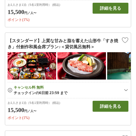
お1人さま1泊（5名1室利用時） (税込)
詳細を見る
15,500
円
／人〜
ポイント(1%)
【スタンダード】上質な甘みと脂を蓄えた山形牛「すき焼
き」付創作和風会席プラン♪＜貸切風呂無料＞
お1人さま1泊（5名1室利用時） (税込)
詳細を見る
15,500
円
／人〜
ポイント(1%)