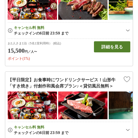
お1人さま1泊（5名1室利用時） (税込)
詳細を見る
15,500
円
／人〜
ポイント(1%)
【平日限定】お食事時にワンドリンクサービス！山形牛
「すき焼き」付創作和風会席プラン♪＜貸切風呂無料＞