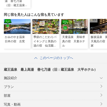
湯 善七乃湯
（旧：蔵王温泉
大平ホテル）
同じ宿を見た人はこんな宿も見ています
かみのやま温泉
季節のこだわりバ
天童温泉 美味求
飯坂温泉 
日本の宿 古窯
イキングと美肌の
真の宿 天童ホテ
天風呂の宿
湯の宿 仙渓園
ル
家
月岡ホテル
このページのトップへ
蔵王温泉 最上高湯 善七乃湯（旧：蔵王温泉 大平ホテル）
施設紹介
プラン
部屋
写真・動画