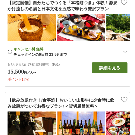
【限定開催】自分たちでつくる「本格餅つき」体験！源泉
かけ流しの名湯と日本文化を五感で味わう贅沢プラン
お1人さま1泊（5名1室利用時） (税込)
詳細を見る
15,500
円
／人〜
ポイント(1%)
【飲み放題付き！/食事処】おいしい山形牛に夕食時に飲
み放題がついてお得なプラン♪＜貸切風呂無料＞