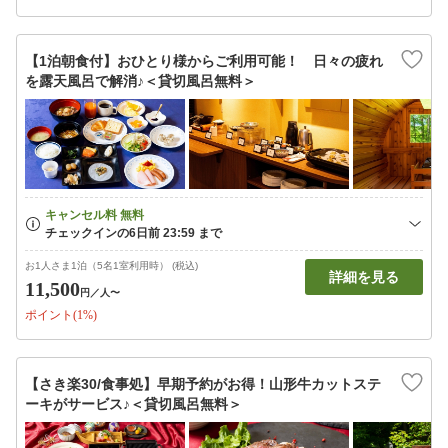
【1泊朝食付】おひとり様からご利用可能！ 日々の疲れ
を露天風呂で解消♪＜貸切風呂無料＞
お1人さま1泊（5名1室利用時） (税込)
詳細を見る
11,500
円
／人〜
ポイント(1%)
【さき楽30/食事処】早期予約がお得！山形牛カットステ
ーキがサービス♪＜貸切風呂無料＞