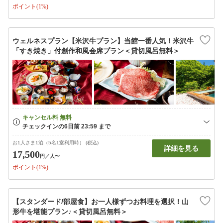
ポイント(1%)
ウェルネスプラン【米沢牛プラン】当館一番人気！米沢牛
「すき焼き」付創作和風会席プラン＜貸切風呂無料＞
お1人さま1泊（5名1室利用時） (税込)
詳細を見る
17,500
円
／人〜
ポイント(1%)
【スタンダード/部屋食】お一人様ずつお料理を選択！山
形牛を堪能プラン♪＜貸切風呂無料＞