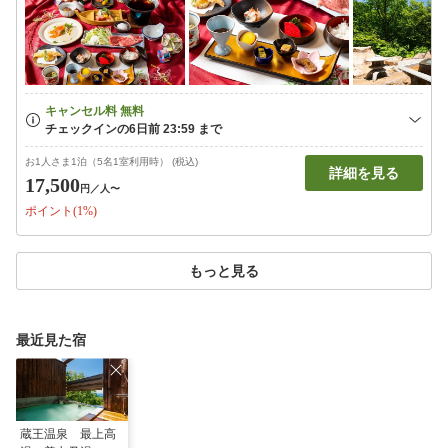
お1人さま1泊（5名1室利用時） (税込)
詳細を見る
17,500
円
／人〜
ポイント(1%)
もっと見る
最近見た宿
蔵王温泉 最上高