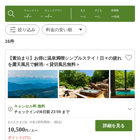
チェックイン
チェックアウト
大人
子ども
部屋数
--/--
--/--
--
--
--
〜
人
人
部屋
絞り込み
16件
【素泊まり】お得に温泉満喫シンプルステイ！日々の疲れ
を露天風呂で解消♪＜貸切風呂無料＞
お1人さま1泊（5名1室利用時） (税込)
詳細を見る
10,500
円
／人〜
ポイント(1%)