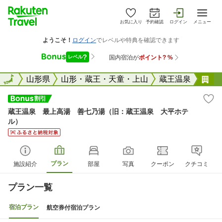
お気に入り
予約確認
ログイン
メニュー
全国
全国
山形県
山形・蔵王・天童・上山
蔵王温泉
蔵
蔵王温泉 最上高湯 善七乃湯（旧：蔵王温泉 大平ホテ
ル）
プラン
施設紹介
部屋
写真
クーポン
クチコミ
プラン一覧
宿泊プラン
航空券付宿泊プラン