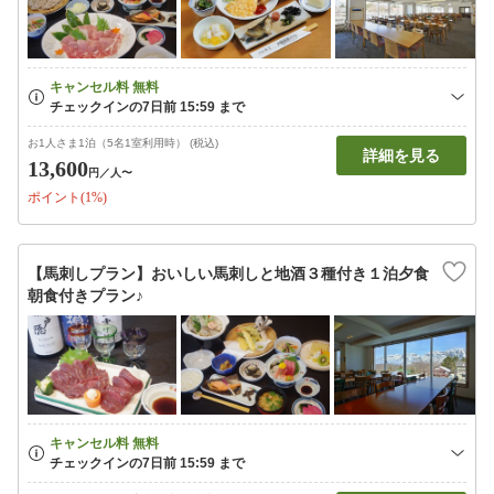
お1人さま1泊（5名1室利用時） (税込)
詳細を見る
13,600
円
／人〜
ポイント(1%)
【馬刺しプラン】おいしい馬刺しと地酒３種付き１泊夕食
朝食付きプラン♪