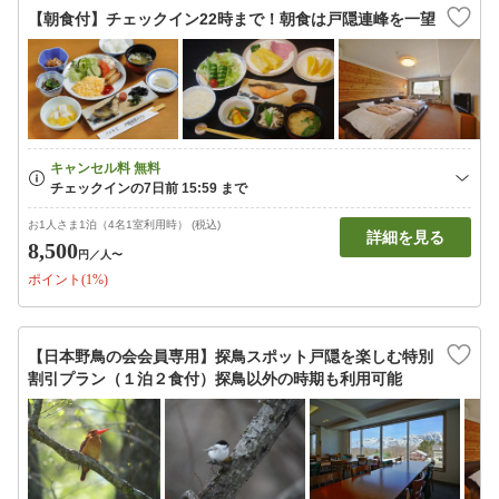
【朝食付】チェックイン22時まで！朝食は戸隠連峰を一望
お1人さま1泊（4名1室利用時） (税込)
詳細を見る
8,500
円
／人〜
ポイント(1%)
【日本野鳥の会会員専用】探鳥スポット戸隠を楽しむ特別
割引プラン（１泊２食付）探鳥以外の時期も利用可能