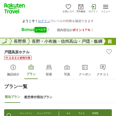
お気に入り
予約確認
ログイン
メニュー
全国
全国
長野県
長野・小布施・信州高山・戸隠・飯綱
戸隠高原ホテル
プラン
施設紹介
部屋
写真
クーポン
クチコミ
プラン一覧
宿泊プラン
航空券付宿泊プラン
チェックイン
チェックアウト
大人
子ども
部屋数