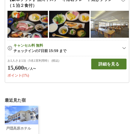
（１泊２食付）
お1人さま1泊（5名1室利用時） (税込)
詳細を見る
15,600
円
／人〜
ポイント(1%)
最近見た宿
戸隠高原ホテル