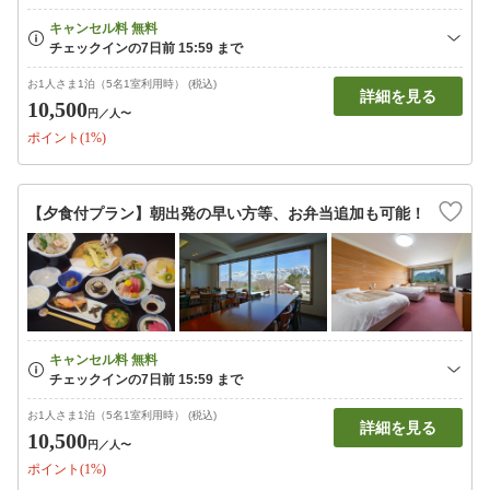
お1人さま1泊（5名1室利用時） (税込)
詳細を見る
10,500
円
／人〜
ポイント(1%)
【夕食付プラン】朝出発の早い方等、お弁当追加も可能！
お1人さま1泊（5名1室利用時） (税込)
詳細を見る
10,500
円
／人〜
ポイント(1%)