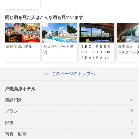
同じ宿を見た人はこんな宿も見ています
斑尾高原ホテル
シェラリゾート湯
ＳＢＣ ＲＥＳＯ
倉本温泉 
沢
ＲＴ ＫＩＪＩＭ
シルクイン
ＡＤＡＩＲＡ（旧
パノラマランド木
島平）
このページのトップへ
戸隠高原ホテル
施設紹介
プラン
部屋
写真・動画