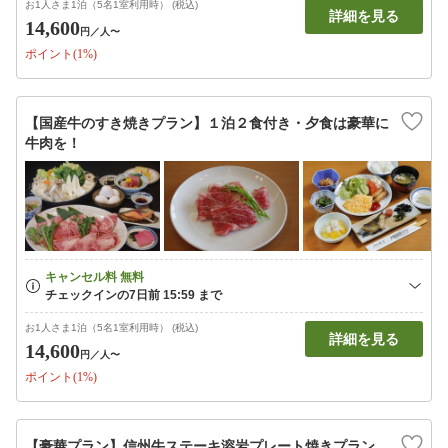
お1人さま1泊（5名1室利用時） (税込)
詳細を見る
14,600
円
／人〜
ポイント(1%)
【国産牛のすき焼きプラン】１泊２食付き・夕食は豪華に
牛肉を！
お1人さま1泊（5名1室利用時） (税込)
詳細を見る
14,600
円
／人〜
ポイント(1%)
【豪華プラン】信州牛ステーキ溶岩プレート焼きプラン