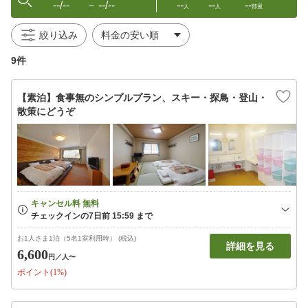
--/--
--/--
--
--
--
〜
人
人
部屋
絞り込み
9件
【素泊】食事無のシンプルプラン、スキー・探鳥・登山・
散策にどうぞ
お1人さま1泊（5名1室利用時） (税込)
詳細を見る
6,600
円
／人〜
ポイント(1%)