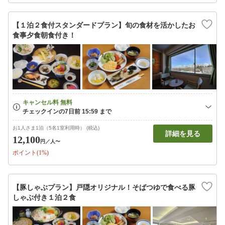
【１泊２食付スタンダードプラン】旬の食材を活かしたお
食事夕食朝食付き！
お1人さま1泊（5名1室利用時） (税込)
詳細を見る
12,100
円
／人〜
ポイント(1%)
【豚しゃぶプラン】戸隠オリジナル！そばつゆで食べる豚
しゃぶ付き１泊２食