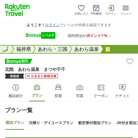
お気に入り
予約確認
ログイン
メニュー
全国
全国
福井県
あわら・三国
あわら温泉
北陸 あわ
北陸 あわら温泉 まつや千千
プラン
施設紹介
部屋
写真
クーポン
クチコミ
プラン一覧
宿泊プラン
日帰り・デイユースプラン
航空券付宿泊プラン
JR付き宿泊