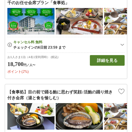
千のお任せ会席プラン「食事処」
お1人さま1泊（4名1室利用時） (税込)
詳細を見る
18,700
円
／人〜
ポイント(2%)
【食事処】目の前で踊る鮑に思わず笑顔♪活鮑の踊り焼き
付き会席（湯と食を愉しむ）