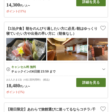
詳細を見る
14,300
円
／人〜
ポイント(11%)
【1泊夕食】朝をのんびり過したい方に必見♪朝はゆっくり
寝ていたい方や出発の早い方に（朝食なし）
お1人さま1泊（4名1室利用時） (税込)
詳細を見る
18,480
円
／人〜
ポイント(1%)
【期日限定】あわらで旅館選びに迷ってるならコチラ♪千