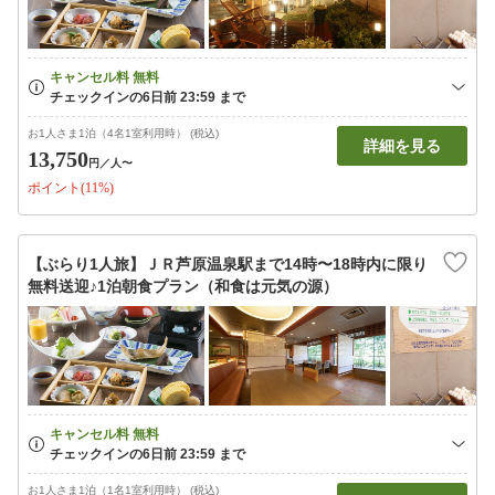
お1人さま1泊（4名1室利用時） (税込)
詳細を見る
13,750
円
／人〜
ポイント(11%)
【ぶらり1人旅】ＪＲ芦原温泉駅まで14時〜18時内に限り
無料送迎♪1泊朝食プラン（和食は元気の源）
お1人さま1泊（1名1室利用時） (税込)