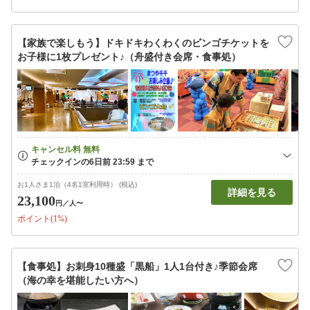
【家族で楽しもう】ドキドキわくわくのビンゴチケットを
お子様に1枚プレゼント♪（舟盛付き会席・食事処）
お1人さま1泊（4名1室利用時） (税込)
詳細を見る
23,100
円
／人〜
ポイント(1%)
【食事処】お刺身10種盛「黒船」1人1台付き♪季節会席
（海の幸を堪能したい方へ）