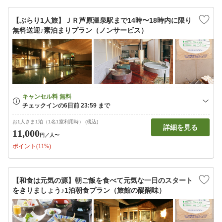
【ぶらり1人旅】ＪＲ芦原温泉駅まで14時〜18時内に限り
無料送迎♪素泊まりプラン（ノンサービス）
お1人さま1泊（1名1室利用時） (税込)
詳細を見る
11,000
円
／人〜
ポイント(11%)
【和食は元気の源】朝ご飯を食べて元気な一日のスタート
をきりましょう♪1泊朝食プラン（旅館の醍醐味）