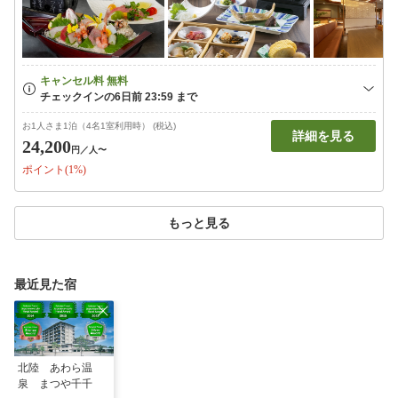
お1人さま1泊（4名1室利用時） (税込)
詳細を見る
24,200
円
／人〜
ポイント(1%)
もっと見る
最近見た宿
北陸 あわら温
泉 まつや千千