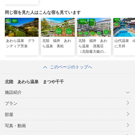
同じ宿を見た人はこんな宿も見ています
あわら温泉 グラ
北陸 福井 あわ
北陸 福井 あわ
山代温泉 
ンディア芳泉
ら温泉 美松
ら温泉 清風荘
に天祥
（北陸最大級の庭
園露天風呂の宿
清風荘）
このページのトップへ
北陸 あわら温泉 まつや千千
施設紹介
プラン
部屋
写真・動画