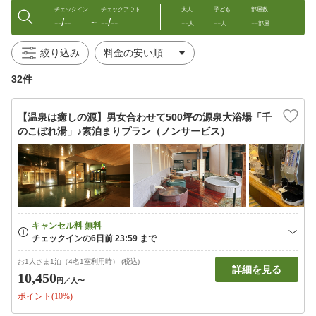
チェックイン
チェックアウト
大人
子ども
部屋数
--/--
--/--
--
--
--
〜
人
人
部屋
絞り込み
32件
【温泉は癒しの源】男女合わせて500坪の源泉大浴場「千
のこぼれ湯」♪素泊まりプラン（ノンサービス）
お1人さま1泊（4名1室利用時） (税込)
詳細を見る
10,450
円
／人〜
ポイント(10%)