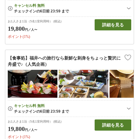
お1人さま1泊（5名1室利用時） (税込)
詳細を見る
19,800
円
／人〜
ポイント(1%)
【食事処】福井への旅行なら新鮮な刺身をちょっと贅沢に
舟盛で♪（人気企画）
お1人さま1泊（5名1室利用時） (税込)
詳細を見る
19,800
円
／人〜
ポイント(1%)