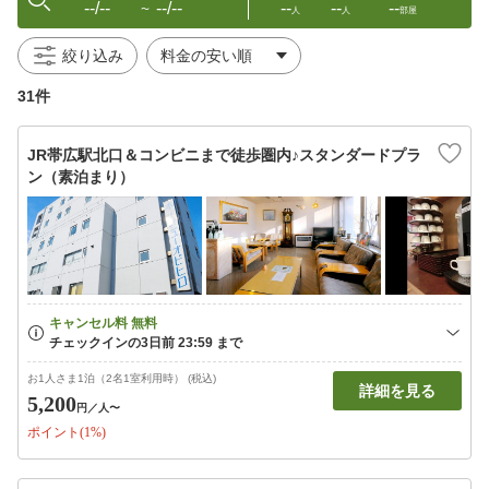
--/--
--/--
--
--
--
〜
人
人
部屋
絞り込み
31件
JR帯広駅北口＆コンビニまで徒歩圏内♪スタンダードプラ
ン（素泊まり）
お1人さま1泊（2名1室利用時） (税込)
詳細を見る
5,200
円
／人〜
ポイント(1%)