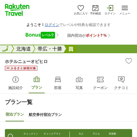
お気に入り
予約確認
ログイン
メニュー
全国
全国
北海道
帯広・十勝
ホテルニューオビヒロ
ホテルニューオビヒロ
プラン
施設紹介
部屋
写真
クーポン
クチコミ
プラン一覧
宿泊プラン
航空券付宿泊プラン
チェックイン
チェックアウト
大人
子ども
部屋数