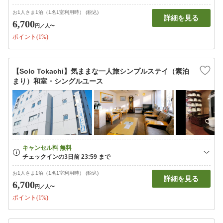
お1人さま1泊（1名1室利用時） (税込)
詳細を見る
6,700
円
／人〜
ポイント(1%)
【Solo Tokachi】気ままな一人旅シンプルステイ（素泊
まり）和室・シングルユース
お1人さま1泊（1名1室利用時） (税込)
詳細を見る
6,700
円
／人〜
ポイント(1%)