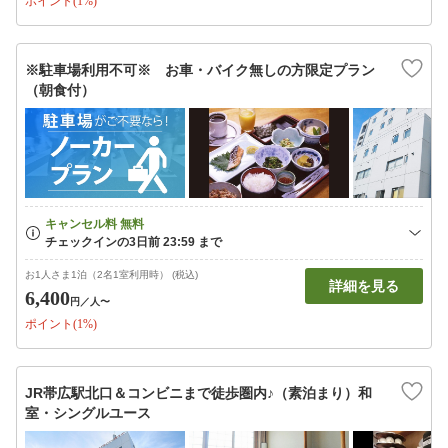
ポイント(1%)
※駐車場利用不可※ お車・バイク無しの方限定プラン
（朝食付）
お1人さま1泊（2名1室利用時） (税込)
詳細を見る
6,400
円
／人〜
ポイント(1%)
JR帯広駅北口＆コンビニまで徒歩圏内♪（素泊まり）和
室・シングルユース