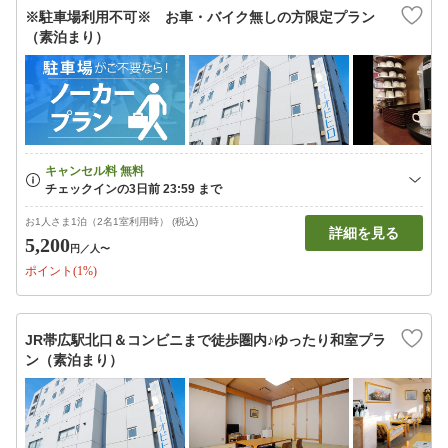
※駐車場利用不可※ お車・バイク無しの方限定プラン
（素泊まり）
お1人さま1泊（2名1室利用時） (税込)
詳細を見る
5,200
円
／人〜
ポイント(1%)
JR帯広駅北口＆コンビニまで徒歩圏内♪ゆったり和室プラ
ン（素泊まり）