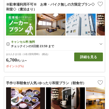
※駐車場利用不可※ お車・バイク無しの方限定プラン◇
和室◇（素泊まり）
お1人さま1泊（1名1室利用時） (税込)
詳細を見る
6,700
円
／人〜
ポイント(1%)
手作り和朝食が人気♪ゆったり和室プラン（朝食付）