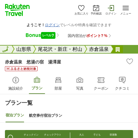
お気に入り
予約確認
ログイン
メニュー
全国
全国
山形県
尾花沢・新庄・村山
赤倉温泉
赤倉温
赤倉温泉 悠湯の宿 湯澤屋
プラン
施設紹介
部屋
写真
クーポン
クチコミ
プラン一覧
宿泊プラン
航空券付宿泊プラン
チェックイン
チェックアウト
大人
子ども
部屋数