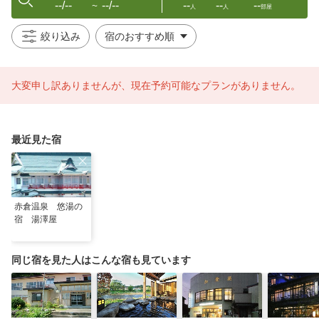
--/--
--/--
--
--
--
〜
人
人
部屋
絞り込み
大変申し訳ありませんが、現在予約可能なプランがありません。
最近見た宿
赤倉温泉 悠湯の
宿 湯澤屋
同じ宿を見た人はこんな宿も見ています