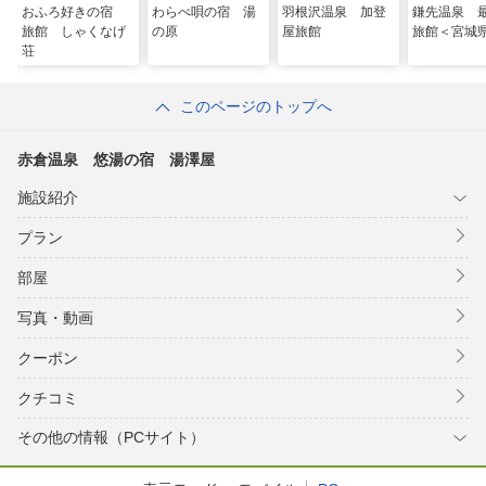
おふろ好きの宿
わらべ唄の宿 湯
羽根沢温泉 加登
鎌先温泉 
旅館 しゃくなげ
の原
屋旅館
旅館＜宮城
荘
このページのトップへ
赤倉温泉 悠湯の宿 湯澤屋
施設紹介
プラン
部屋
写真・動画
クーポン
クチコミ
その他の情報（PCサイト）