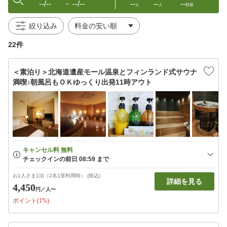
--/--
--/--
--
--
--
〜
人
人
部屋
絞り込み
22件
＜素泊り＞北海道遺産モール温泉とフィンランド式サウナ
満喫♪朝風呂もＯＫゆっくり出発11時アウト
お1人さま1泊（2名1室利用時） (税込)
詳細を見る
4,450
円
／人〜
ポイント(1%)