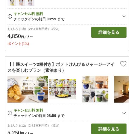
お1人さま1泊（2名1室利用時） (税込)
詳細を見る
4,850
円
／人〜
ポイント(1%)
【十勝スイーツ2種付き】ポテトけんぴ＆ジャージーアイ
スを楽しむプラン（素泊まり）
お1人さま1泊（2名1室利用時） (税込)
詳細を見る
5,250
円
／人〜