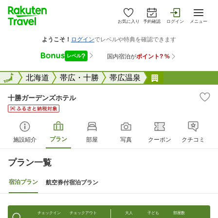
お気に入り
予約確認
ログイン
メニュー
全国
全国
北海道
帯広・十勝
帯広温泉
十勝ガーデンズ
十勝ガーデンズホテル
プラン
施設紹介
部屋
写真
クーポン
クチコミ
プラン一覧
宿泊プラン
航空券付宿泊プラン
チェックイン
チェックアウト
大人
子ども
部屋数