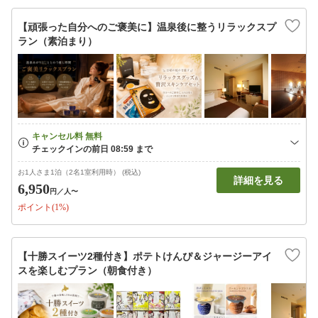
【頑張った自分へのご褒美に】温泉後に整うリラックスプ
ラン（素泊まり）
お1人さま1泊（2名1室利用時） (税込)
詳細を見る
6,950
円
／人〜
ポイント(1%)
【十勝スイーツ2種付き】ポテトけんぴ＆ジャージーアイ
スを楽しむプラン（朝食付き）