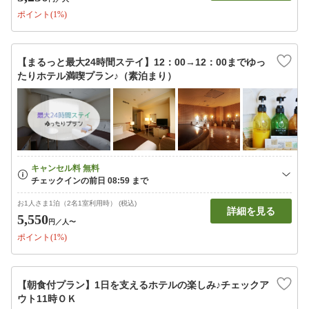
ポイント(1%)
【まるっと最大24時間ステイ】12：00→12：00までゆっ
たりホテル満喫プラン♪（素泊まり）
お1人さま1泊（2名1室利用時） (税込)
詳細を見る
5,550
円
／人〜
ポイント(1%)
【朝食付プラン】1日を支えるホテルの楽しみ♪チェックア
ウト11時ＯＫ