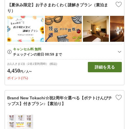
【夏休み限定】お子さまわくわく謎解きプラン（素泊ま
り）
お1人さま1泊（2名1室利用時） (税込)
詳細を見る
4,450
円
／人〜
ポイント(1%)
Brand New Tokachi☆祝2周年☆選べる【ポテトけんぴチ
ップス】付きプラン♪【素泊り】