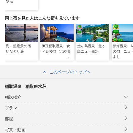
水荘
同じ宿を見た人はこんな宿も見ています
海一望絶景の宿
伊豆稲取温泉 食
堂ヶ島温泉 堂ヶ
熱海温泉 
いなとり荘
べるお宿 浜の湯
島ニュー銀水
の宿 ニュ
よし
このページのトップへ
稲取温泉 稲取銀水荘
施設紹介
プラン
部屋
写真・動画