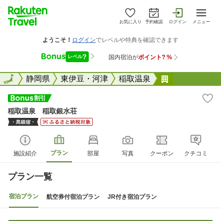
お気に入り
予約確認
ログイン
メニュー
全国
全国
静岡県
東伊豆・河津
稲取温泉
稲取温泉 稲
稲取温泉 稲取銀水荘
プラン
施設紹介
部屋
写真
クーポン
クチコミ
プラン一覧
宿泊プラン
航空券付宿泊プラン
JR付き宿泊プラン