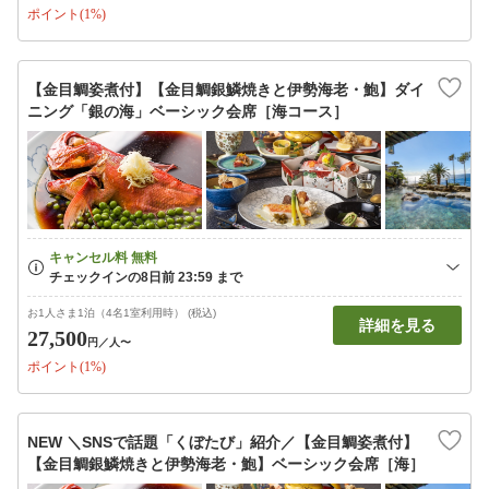
ポイント(1%)
【金目鯛姿煮付】【金目鯛銀鱗焼きと伊勢海老・鮑】ダイ
ニング「銀の海」ベーシック会席［海コース］
お1人さま1泊（4名1室利用時） (税込)
詳細を見る
27,500
円
／人〜
ポイント(1%)
NEW ＼SNSで話題「くぼたび」紹介／【金目鯛姿煮付】
【金目鯛銀鱗焼きと伊勢海老・鮑】ベーシック会席［海］