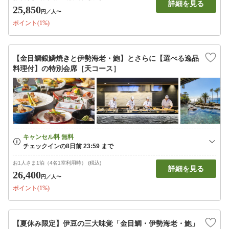
詳細を見る
25,850
円
／人〜
ポイント(1%)
【金目鯛銀鱗焼きと伊勢海老・鮑】とさらに【選べる逸品
料理付】の特別会席［天コース］
お1人さま1泊（4名1室利用時） (税込)
詳細を見る
26,400
円
／人〜
ポイント(1%)
【夏休み限定】伊豆の三大味覚「金目鯛・伊勢海老・鮑」