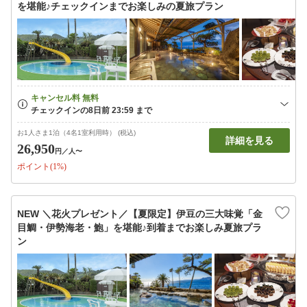
を堪能♪チェックインまでお楽しみの夏旅プラン
お1人さま1泊（4名1室利用時） (税込)
詳細を見る
26,950
円
／人〜
ポイント(1%)
NEW ＼花火プレゼント／【夏限定】伊豆の三大味覚「金
目鯛・伊勢海老・鮑」を堪能♪到着までお楽しみ夏旅プラ
ン