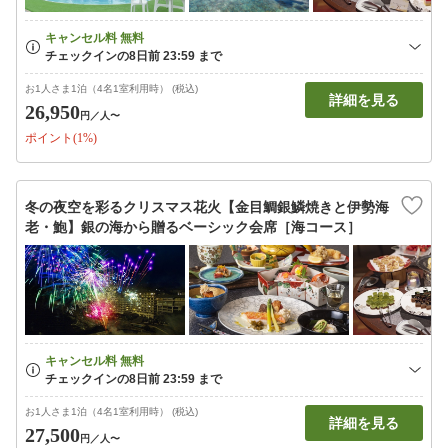
お1人さま1泊（4名1室利用時） (税込)
詳細を見る
26,950
円
／人〜
ポイント(1%)
冬の夜空を彩るクリスマス花火【金目鯛銀鱗焼きと伊勢海
老・鮑】銀の海から贈るベーシック会席［海コース］
お1人さま1泊（4名1室利用時） (税込)
詳細を見る
27,500
円
／人〜