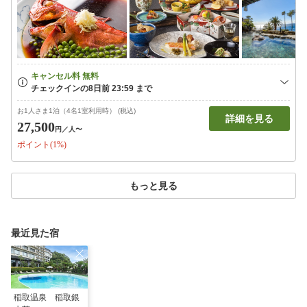
お1人さま1泊（4名1室利用時） (税込)
詳細を見る
27,500
円
／人〜
ポイント(1%)
もっと見る
最近見た宿
稲取温泉 稲取銀