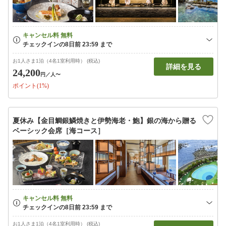
お1人さま1泊（4名1室利用時） (税込)
詳細を見る
24,200
円
／人〜
ポイント(1%)
夏休み【金目鯛銀鱗焼きと伊勢海老・鮑】銀の海から贈る
ベーシック会席［海コース］
お1人さま1泊（4名1室利用時） (税込)