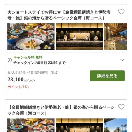
★ショートステイでお得に★【金目鯛銀鱗焼きと伊勢海
老・鮑】銀の海から贈るベーシック会席［海コース］
お1人さま1泊（4名1室利用時） (税込)
詳細を見る
23,100
円
／人〜
ポイント(1%)
【金目鯛銀鱗焼きと伊勢海老・鮑】銀の海から贈るベーシ
ック会席［海コース］