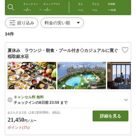
チェックイン
チェックアウト
大人
子ども
部屋数
--/--
--/--
--
--
--
〜
人
人
部屋
絞り込み
34件
夏休み ラウンジ・朝食・プール付き◇カジュアルに寛ぐ
稲取銀水荘
お1人さま1泊（2名1室利用時） (税込)
詳細を見る
21,450
円
／人〜
ポイント(1%)