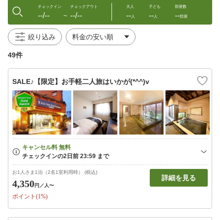
チェックイン
チェックアウト
大人
子ども
部屋数
--/--
--/--
--
--
--
〜
人
人
部屋
絞り込み
49件
SALE♪【限定】お手軽二人旅はいかが(*^^)v
お1人さま1泊（2名1室利用時） (税込)
詳細を見る
4,350
円
／人〜
ポイント(1%)