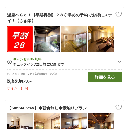
温泉へＧｏ！【早期得割】２８◇早めの予約でお得にステ
イ！【さき楽】
お1人さま1泊（2名1室利用時） (税込)
詳細を見る
5,650
円
／人〜
ポイント(1%)
【Simple Stay】◆朝食無し◆素泊りプラン