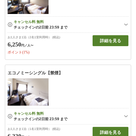
お1人さま1泊（2名1室利用時） (税込)
詳細を見る
6,250
円
／人〜
ポイント(1%)
エコノミーシングル【禁煙】
お1人さま1泊（1名1室利用時） (税込)
詳細を見る