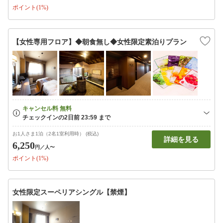
ポイント(1%)
【女性専用フロア】◆朝食無し◆女性限定素泊りプラン
お1人さま1泊（2名1室利用時） (税込)
詳細を見る
6,250
円
／人〜
ポイント(1%)
女性限定スーペリアシングル【禁煙】