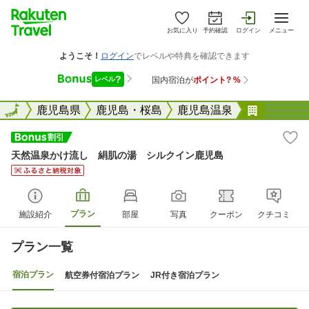
お気に入り
予約確認
ログイン
メニュー
全国
全国
鹿児島県
鹿児島・桜島
鹿児島温泉
天然温泉
天然温泉かけ流し 絹肌の湯 シルクイン鹿児島
プラン
施設紹介
部屋
写真
クーポン
クチコミ
プラン一覧
宿泊プラン
航空券付宿泊プラン
JR付き宿泊プラン