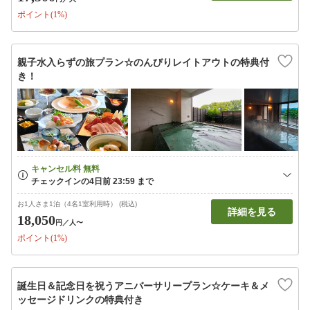
ポイント(1%)
親子水入らずの旅プラン☆のんびりレイトアウトの特典付
き！
お1人さま1泊（4名1室利用時） (税込)
詳細を見る
18,050
円
／人〜
ポイント(1%)
誕生日＆記念日を祝うアニバーサリープラン☆ケーキ＆メ
ッセージドリンクの特典付き