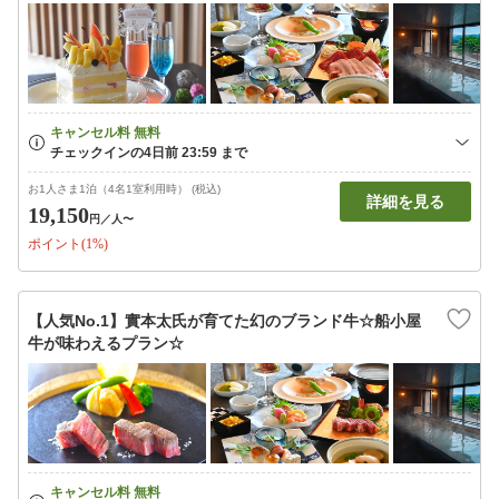
お1人さま1泊（4名1室利用時） (税込)
詳細を見る
19,150
円
／人〜
ポイント(1%)
【人気No.1】實本太氏が育てた幻のブランド牛☆船小屋
牛が味わえるプラン☆