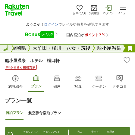
お気に入り
予約確認
ログイン
メニュー
全国
全国
福岡県
大牟田・柳川・八女・筑後
船小屋温泉
船小屋温泉 ホテル 樋口軒
プラン
施設紹介
部屋
写真
クーポン
クチコミ
プラン一覧
宿泊プラン
航空券付宿泊プラン
チェックイン
チェックアウト
大人
子ども
部屋数