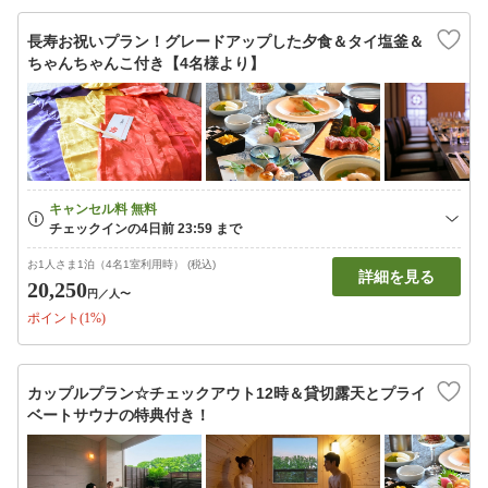
長寿お祝いプラン！グレードアップした夕食＆タイ塩釜＆
ちゃんちゃんこ付き【4名様より】
お1人さま1泊（4名1室利用時） (税込)
詳細を見る
20,250
円
／人〜
ポイント(1%)
カップルプラン☆チェックアウト12時＆貸切露天とプライ
ベートサウナの特典付き！