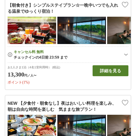
【朝食付き】シンプルステイプラン☆一晩中いつでも入れ
る温泉でゆっくり宿泊！
お1人さま1泊（4名1室利用時） (税込)
詳細を見る
13,300
円
／人〜
ポイント(1%)
NEW 【夕食付・朝食なし】夜はおいしい料理を楽しみ、
朝は自由な時間を楽しむ 気ままな旅プラン！