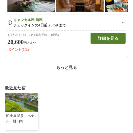
お1人さま1泊（2名1室利用時） (税込)
詳細を見る
20,600
円
／人〜
ポイント(1%)
もっと見る
最近見た宿
船小屋温泉 ホテ
ル 樋口軒