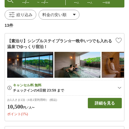
--/--
--/--
--
--
--
〜
人
人
部屋
絞り込み
13件
【素泊り】シンプルステイプラン☆一晩中いつでも入れる
温泉でゆっくり宿泊！
お1人さま1泊（4名1室利用時） (税込)
詳細を見る
10,500
円
／人〜
ポイント(1%)