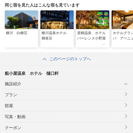
同じ宿を見た人はこんな宿も見ています
柳川 白柳荘
柳川温泉ホテル
原鶴温泉 ホテル
ホテルグラ
輝泉荘
パーレンス小野屋
パ アベニ
このページのトップへ
船小屋温泉 ホテル 樋口軒
施設紹介
プラン
部屋
写真・動画
クーポン