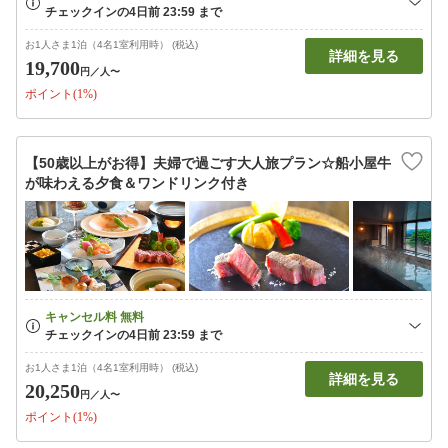
お1人さま1泊（4名1室利用時） (税込)
詳細を見る
19,700
円
／人〜
ポイント(1%)
【50歳以上がお得】夫婦で過ごす大人旅プラン☆船小屋牛
が味わえる夕食＆ワンドリンク付き
お1人さま1泊（4名1室利用時） (税込)
詳細を見る
20,250
円
／人〜
ポイント(1%)