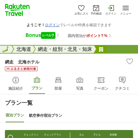
お気に入り
予約確認
ログイン
メニュー
全国
全国
北海道
網走・紋別・北見・知床
網走 北海ホ
網走 北海ホテル
プラン
施設紹介
部屋
写真
クーポン
クチコミ
プラン一覧
宿泊プラン
航空券付宿泊プラン
チェックイン
チェックアウト
大人
子ども
部屋数