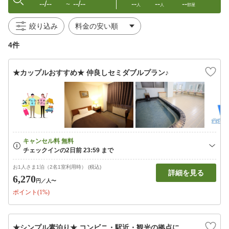
--/--
--/--
--
--
--
〜
人
人
部屋
絞り込み
4件
★カップルおすすめ★ 仲良しセミダブルプラン♪
お1人さま1泊（2名1室利用時） (税込)
詳細を見る
6,270
円
／人〜
ポイント(1%)
★シンプル素泊り★ コンビニ・駅近・観光の拠点に