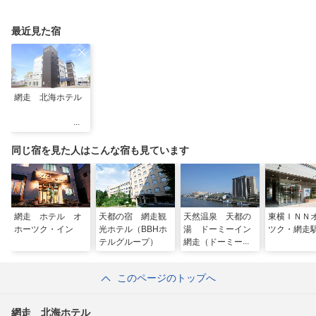
最近見た宿
網走 北海ホテル
同じ宿を見た人はこんな宿も見ています
網走 ホテル オ
天都の宿 網走観
天然温泉 天都の
東横ＩＮＮ
ホーツク・イン
光ホテル（BBHホ
湯 ドーミーイン
ツク・網走
テルグループ）
網走（ドーミーイ
ン・御宿野乃 ホ
テルズグループ）
このページのトップへ
網走 北海ホテル