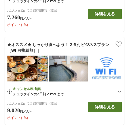
お1人さま1泊（2名1室利用時） (税込)
詳細を見る
7,260
円
／人〜
ポイント(1%)
★オススメ★ しっかり食べよう！２食付ビジネスプラン
［WI-FI接続無］］
お1人さま1泊（2名1室利用時） (税込)
詳細を見る
9,020
円
／人〜
ポイント(1%)