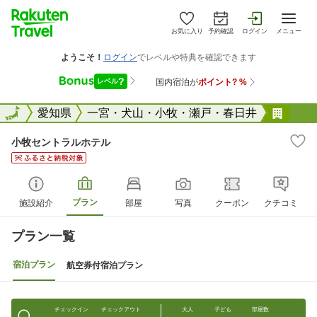
お気に入り
予約確認
ログイン
メニュー
全国
全国
愛知県
一宮・犬山・小牧・瀬戸・春日井
小牧
小牧セントラルホテル
プラン
施設紹介
部屋
写真
クーポン
クチコミ
プラン一覧
宿泊プラン
航空券付宿泊プラン
チェックイン
チェックアウト
大人
子ども
部屋数