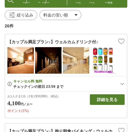
--/--
--/--
--
--
--
〜
人
人
部屋
絞り込み
26件
【カップル満足プラン♪】ウェルカムドリンク付♪
お1人さま1泊（2名1室利用時） (税込)
詳細を見る
4,100
円
／人〜
ポイント(1%)
【カップル満足プラン♪】拘り朝食バイキング・ウェルカ