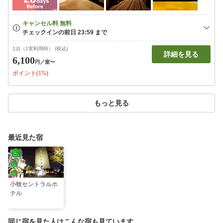
1泊（1室利用時） (税込)
詳細を見る
6,100
円
／室〜
ポイント(1%)
もっと見る
最近見た宿
小牧セントラルホ
テル
同じ宿を見た人はこんな宿も見ています