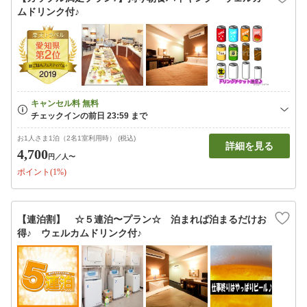
ムドリンク付♪
お1人さま1泊（2名1室利用時） (税込)
詳細を見る
4,700
円
／人〜
ポイント(1%)
【連泊割】 ☆５連泊〜プラン☆ 泊まれば泊まるだけお
得♪ ウェルカムドリンク付♪