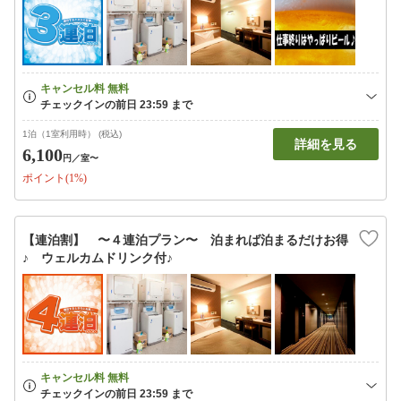
1泊（1室利用時） (税込)
詳細を見る
6,100
円
／室〜
ポイント(1%)
【連泊割】 〜４連泊プラン〜 泊まれば泊まるだけお得
♪ ウェルカムドリンク付♪