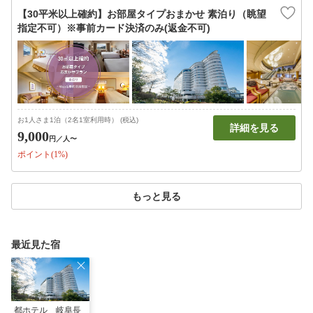
【30平米以上確約】お部屋タイプおまかせ 素泊り（眺望
指定不可）※事前カード決済のみ(返金不可)
お1人さま1泊（2名1室利用時） (税込)
詳細を見る
9,000
円
／人〜
ポイント(1%)
もっと見る
最近見た宿
都ホテル 岐阜長