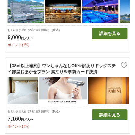
お1人さま1泊（2名1室利用時） (税込)
詳細を見る
6,000
円
／人〜
ポイント(1%)
【38㎡以上確約】ワンちゃんなしOK☆訳ありドッグステ
イ部屋おまかせプラン 素泊り※事前カード決済
お1人さま1泊（3名1室利用時） (税込)
詳細を見る
7,160
円
／人〜
ポイント(1%)