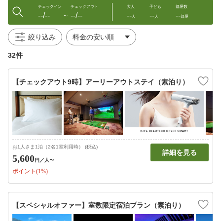
チェックイン
チェックアウト
大人
子ども
部屋数
--/--
--/--
--
--
--
〜
人
人
部屋
絞り込み
32件
【チェックアウト9時】アーリーアウトステイ（素泊り）
お1人さま1泊（2名1室利用時） (税込)
詳細を見る
5,600
円
／人〜
ポイント(1%)
【スペシャルオファー】室数限定宿泊プラン（素泊り）