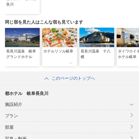
良川
同じ宿を見た人はこんな宿も見ています
長良川温泉 岐阜
ホテルリソル岐阜
長良川温泉 十八
ダイワロイ
グランドホテル
楼
ホテル岐阜
このページのトップへ
都ホテル 岐阜長良川
施設紹介
プラン
部屋
写真・動画