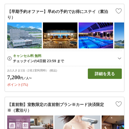
【早期予約オファー】早めの予約でお得にステイ（素泊
り）
お1人さま1泊（2名1室利用時） (税込)
詳細を見る
7,200
円
／人〜
ポイント(1%)
【直前割】室数限定の直前割プラン※カード決済限定
※（素泊り）