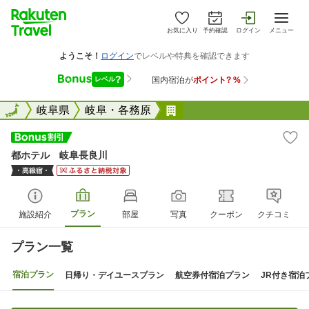
お気に入り
予約確認
ログイン
メニュー
全国
全国
岐阜県
岐阜・各務原
都ホテル 岐阜長良川
都ホテル 岐阜長良川
プラン
施設紹介
部屋
写真
クーポン
クチコミ
プラン一覧
宿泊プラン
日帰り・デイユースプラン
航空券付宿泊プラン
JR付き宿泊