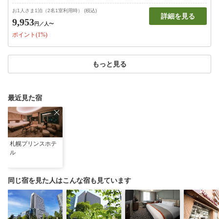
お1人さま1泊（2名1室利用時） (税込)
詳細を見る
9,953
円
／人〜
ポイント(1%)
もっと見る
最近見た宿
札幌プリンスホテ
ル
同じ宿を見た人はこんな宿も見ています