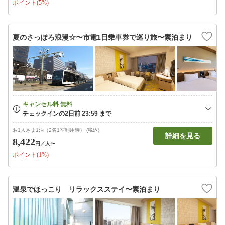
ポイント(5%)
夏のさっぽろ浪漫☆〜市電1日乗車券で巡り旅〜素泊まり
お1人さま1泊（2名1室利用時） (税込)
詳細を見る
8,422
円
／人〜
ポイント(1%)
温泉でほっこり リラックスステイ〜素泊まり