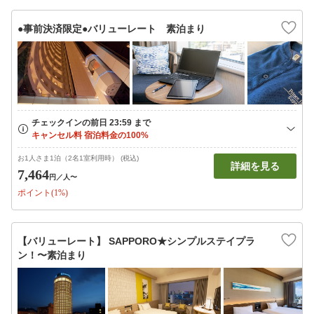
●事前決済限定●バリューレート 素泊まり
お1人さま1泊（2名1室利用時） (税込)
詳細を見る
7,464
円
／人〜
ポイント(1%)
【バリューレート】 SAPPORO★シンプルステイプラ
ン！〜素泊まり