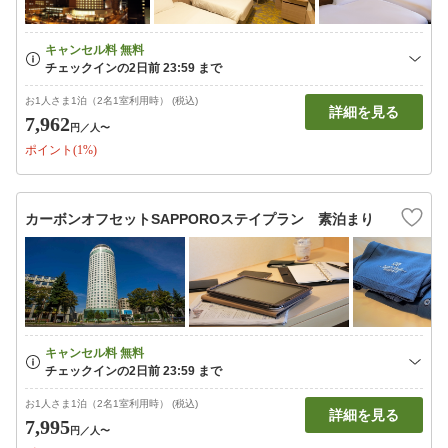
お1人さま1泊（2名1室利用時） (税込)
詳細を見る
7,962
円
／人〜
ポイント(1%)
カーボンオフセットSAPPOROステイプラン 素泊まり
お1人さま1泊（2名1室利用時） (税込)
詳細を見る
7,995
円
／人〜