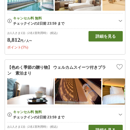
お1人さま1泊（2名1室利用時） (税込)
詳細を見る
8,812
円
／人〜
ポイント(5%)
【色めく季節の贈り物】 ウェルカムスイーツ付きプラ
ン 素泊まり
お1人さま1泊（2名1室利用時） (税込)