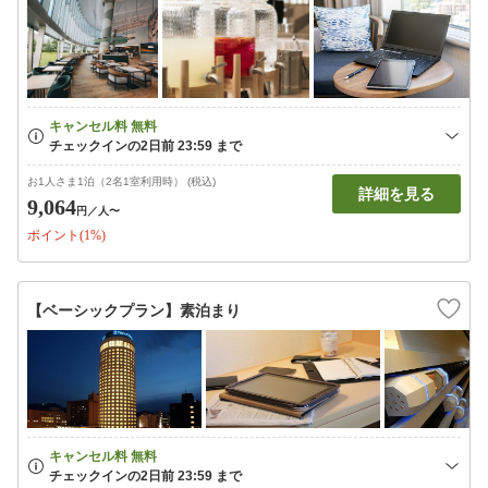
お1人さま1泊（2名1室利用時） (税込)
詳細を見る
9,064
円
／人〜
ポイント(1%)
【ベーシックプラン】素泊まり