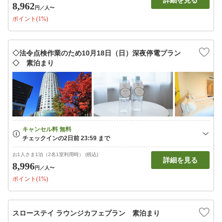
詳細を見る
8,962
円
／人〜
ポイント(1%)
◇法令点検作業のため10月18日（日）深夜停電プラン
◇ 素泊まり
お1人さま1泊（2名1室利用時） (税込)
詳細を見る
8,996
円
／人〜
ポイント(1%)
スローステイ ラウンジカフェプラン 素泊まり