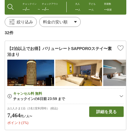
チェックイン
チェックアウト
大人
子ども
部屋数
--/--
--/--
--
--
--
〜
人
人
部屋
絞り込み
32件
【2泊以上でお得】バリューレートSAPPOROステイ〜素
泊まり
お1人さま1泊（2名1室利用時） (税込)
詳細を見る
7,464
円
／人〜
ポイント(1%)