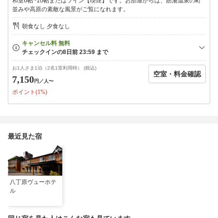
和室6帖~10帖またはツイン【喫煙】です。お部屋からは、筋湯温泉の町
並みや高原の素敵な風景がご覧になれます。
朝食なし 夕食なし
お1人さま1泊（2名1室利用時） (税込)
空室・料金確認
7,150
円
／人〜
ポイント(1%)
最近見た宿
八丁原ヴューホテ
ル