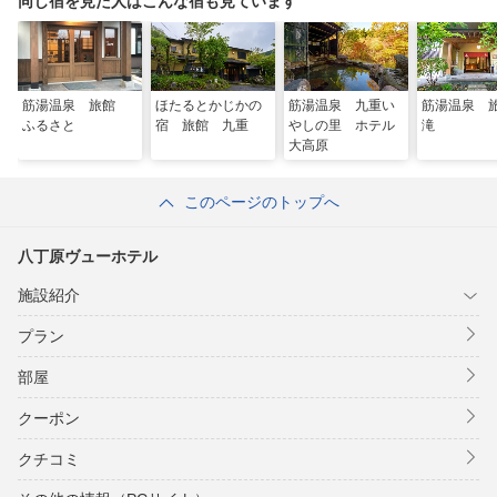
同じ宿を見た人はこんな宿も見ています
筋湯温泉 旅館
ほたるとかじかの
筋湯温泉 九重い
筋湯温泉 
ふるさと
宿 旅館 九重
やしの里 ホテル
滝
大高原
このページのトップへ
八丁原ヴューホテル
施設紹介
プラン
部屋
クーポン
クチコミ