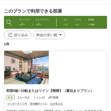
■お食事について
お食事は付きませんのでご注意下さい。
このプランで利用できる部屋
■周辺施設
・筋湯温泉中心部（打たせ湯）まで徒歩10分
チェックイン
チェックアウト
大人
子ども
部屋数
--/--
--/--
--
--
--
・小松地獄(徒歩10分)
〜
人
人
部屋
・八丁原地熱発電所(車で10分)
・九重スキー場(車で15分)
絞り込み
・九重夢大吊橋(車で20分)など
1件
━━━━━━━━━━━
●冬季期間中はスキーリフト券2，500円割引き券有り！！
●冬季期間中はスキー・スノボレンタル割引き有り！！
※お電話で要確認。※指定業者に限ります。
※割引券はチェックイン前でもお渡しできます。
※詳しくはお電話にてお尋ね下さい。
【※】Webからの予約はタイムラグの都合上、お電話での予約が
重なりオーバーブッキングになる場合がございます。その際は申
和室6帖~10帖またはツイン【喫煙】（素泊まりプラン）
し訳ございませんが、お電話からのご予約を優先させて頂く場合
がございますのでご了承下さいませ。
和室
2人〜5人
トイレ付
喫煙
インターネット可
洗浄機付トイレ
山が見える