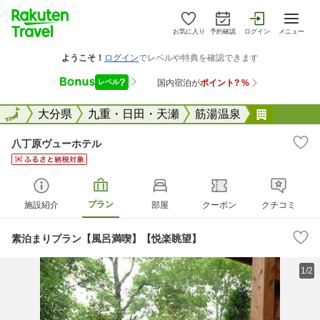
お気に入り
予約確認
ログイン
メニュー
全国
全国
大分県
九重・日田・天瀬
筋湯温泉
八丁原ヴ
八丁原ヴューホテル
プラン
施設紹介
部屋
クーポン
クチコミ
素泊まりプラン【風呂満喫】【悦楽眺望】
1/2