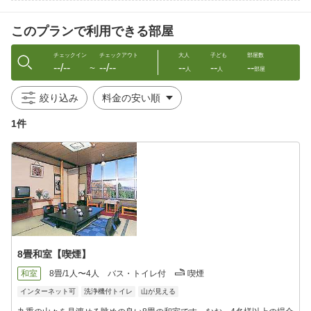
【ランドリー】長期のご滞在などに便利です。
・大浴場となりに無料でご利用頂ける洗濯機がございます。
このプランで利用できる部屋
※洗剤等はご持参ください。
※冷房をご利用の方は別途５5０円いただきます。
チェックイン
チェックアウト
大人
子ども
部屋数
--/--
--/--
--
--
--
※Wi-Fi対応の部屋も御座います。
〜
人
人
部屋
※数に限りがありますのでお早めにどうぞ。
※連泊も承ります。
絞り込み
※詳しくはお問い合わせください。
1件
※Webからの予約はタイムラグの都合上、お電話での予約が重な
りオーバーブッキングになる場合がございます。その際は申し訳
ございませんが、お電話からのご予約を優先させて頂く場合がご
ざいますのでご了承下さいませ。
8畳和室【喫煙】
和室
8畳/1人〜4人
バス・トイレ付
喫煙
インターネット可
洗浄機付トイレ
山が見える