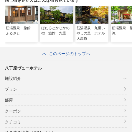
同じ宿を見た人はこんな宿も見ています
筋湯温泉 旅館
ほたるとかじかの
筋湯温泉 九重い
筋湯温泉 
ふるさと
宿 旅館 九重
やしの里 ホテル
滝
大高原
このページのトップへ
八丁原ヴューホテル
施設紹介
プラン
部屋
クーポン
クチコミ