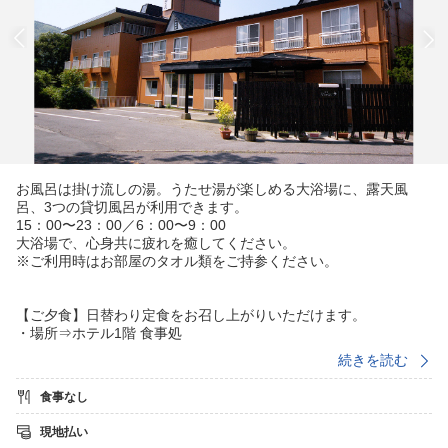
お風呂は掛け流しの湯。うたせ湯が楽しめる大浴場に、露天風
呂、3つの貸切風呂が利用できます。
15：00〜23：00／6：00〜9：00
大浴場で、心身共に疲れを癒してください。
※ご利用時はお部屋のタオル類をご持参ください。
【ご夕食】日替わり定食をお召し上がりいただけます。
・場所⇒ホテル1階 食事処
・ご利用時間⇒18：00〜
続きを読む
【お弁当】
食事なし
・ご希望の方にはお弁当をご用意します。
・別途550円です。
現地払い