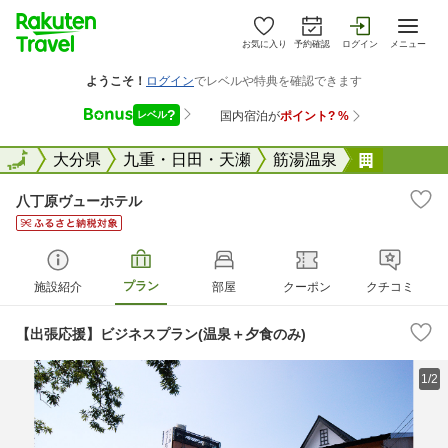
お気に入り
予約確認
ログイン
メニュー
全国
全国
大分県
九重・日田・天瀬
筋湯温泉
八丁原ヴ
八丁原ヴューホテル
プラン
施設紹介
部屋
クーポン
クチコミ
【出張応援】ビジネスプラン(温泉＋夕食のみ)
1/2