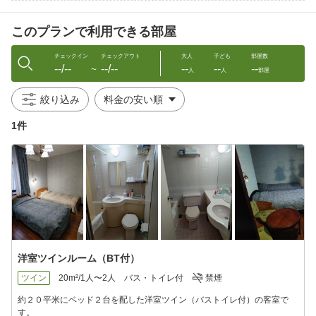
注意：阿仁スキー場〜阿仁合駅の区間に関しましては、シャ
このプランで利用できる部屋
トルタクシー（阿仁タクシー：0186-82-3115）をご予約の末ご利
用ください。
チェックイン
チェックアウト
大人
子ども
部屋数
--/--
--/--
--
--
--
※近隣に飲食店・コンビニはございませんのでご注意下さい
〜
人
人
部屋
オススメポイント♪
絞り込み
・観光拠点に便利で、自然を満喫できるロケーション！
・森吉山ゴンドラまで車で3分。近隣には素晴らしい景色が広がり
1件
ます。
◆ お食事 ◆
＜ご夕食＞
郷土料理『きりたんぽ鍋』をはじめ、『懐石風和食』をご用意。
＜ご朝食＞
身体に優しい味わいの『和定食』で、元気な一日のスタートをど
うぞ。
洋室ツインルーム（BT付）
◆ 周辺観光 ◆
森吉山ゴンドラで気軽に登山を楽しみ、自然の美しさを満喫して
ツイン
20m²/1人〜2人
バス・トイレ付
禁煙
ください。
近隣の温泉もぜひお立ち寄りください。
約２０平米にベッド２台を配した洋室ツイン（バストイレ付）の客室で
※（ ）内は、当館より車での所要時間目安です。
す。