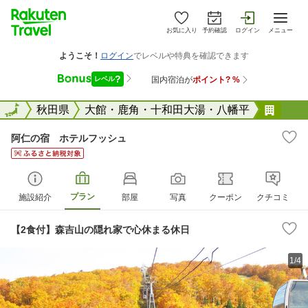
お気に入り
予約確認
ログイン
メニュー
全国
全国
秋田県
大館・鹿角・十和田大湯・八幡平
阿仁
阿仁の宿 ホテルフッシュ
プラン
施設紹介
部屋
写真
クーポン
クチコミ
【2食付】森吉山の隠れ家で心休まる休日
1/4