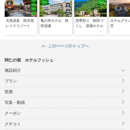
天然温泉 田沢湖
亀の井ホテル 秋
四季彩り 秋田づ
ホテルグラ
レイクリゾート
田湯瀬
くし 湯瀬ホテル
空
このページのトップへ
阿仁の宿 ホテルフッシュ
施設紹介
プラン
部屋
写真・動画
クーポン
クチコミ