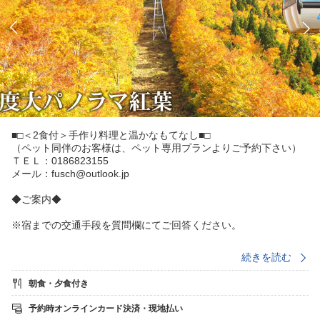
■□＜2食付＞手作り料理と温かなもてなし■□
（ペット同伴のお客様は、ペット専用プランよりご予約下さい）
ＴＥＬ：0186823155
メール：fusch@outlook.jp
◆ご案内◆
※宿までの交通手段を質問欄にてご回答ください。
・秋田内陸縦貫鉄道 阿仁合駅までの送迎ご希望のお客様は
続きを読む
ご希望時間を質問欄にてご回答ください。
※送迎可能時間（当日17：00まで／翌朝8：00以降）
朝食・夕食付き
送迎可能区間は、◎阿仁合駅〜ホテル◎ホテル〜阿仁スキー
予約時オンラインカード決済・現地払い
場 となります。