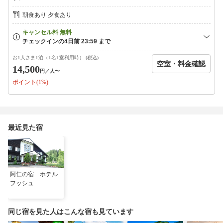
・安の滝（60分）ー日本の滝100選
朝食あり 夕食あり
・くまくま園（60分）ー熊専門動物園
・阿仁スキー場（3分）ー樹氷鑑賞も楽しめます（三大樹氷の１つ
です）
お1人さま1泊（1名1室利用時） (税込)
空室・料金確認
14,500
円
／人〜
ポイント(1%)
最近見た宿
阿仁の宿 ホテル
フッシュ
同じ宿を見た人はこんな宿も見ています