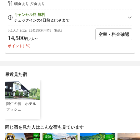
朝食あり 夕食あり
・安の滝（60分）ー日本の滝100選
・くまくま園（60分）ー熊専門動物園
・阿仁スキー場（3分）ー樹氷鑑賞も楽しめます（三大樹氷の１つ
です）
お1人さま1泊（1名1室利用時） (税込)
空室・料金確認
14,500
円
／人〜
ポイント(1%)
最近見た宿
阿仁の宿 ホテル
フッシュ
同じ宿を見た人はこんな宿も見ています