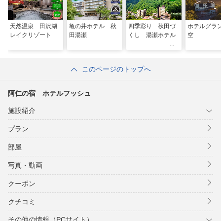
天然温泉 田沢湖
亀の井ホテル 秋
四季彩り 秋田づ
ホテルグラ
レイクリゾート
田湯瀬
くし 湯瀬ホテル
空
このページのトップへ
阿仁の宿 ホテルフッシュ
施設紹介
プラン
部屋
写真・動画
クーポン
クチコミ
その他の情報（PCサイト）