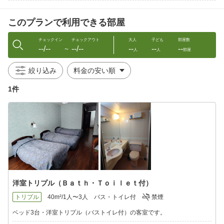
注意：阿仁スキー場〜阿仁合駅の区間に関しましては、シャ
このプランで利用できる部屋
トルタクシー（阿仁タクシー：0186-82-3115）をご予約の末ご利
用ください。
チェックイン
チェックアウト
大人
子ども
部屋数
--/--
--/--
--
--
--
※近隣に飲食店・コンビニはございませんのでご注意下さい
〜
人
人
部屋
オススメポイント♪
絞り込み
・観光拠点に便利で、自然を満喫できるロケーション！
・森吉山ゴンドラまで車で3分。近隣には素晴らしい景色が広がり
1件
ます。
◆ お食事 ◆
＜ご夕食＞
郷土料理『きりたんぽ鍋』をはじめ、『懐石風和食』をご用意。
＜ご朝食＞
身体に優しい味わいの『和定食』で、元気な一日のスタートをど
うぞ。
洋室トリプル（Ｂａｔｈ・Ｔｏｉｌｅｔ付）
◆ 周辺観光 ◆
森吉山ゴンドラで気軽に登山を楽しみ、自然の美しさを満喫して
トリプル
40m²/1人〜3人
バス・トイレ付
禁煙
ください。
近隣の温泉もぜひお立ち寄りください。
ベッド3台・洋室トリプル（バストイレ付）の客室です。
※（ ）内は、当館より車での所要時間目安です。