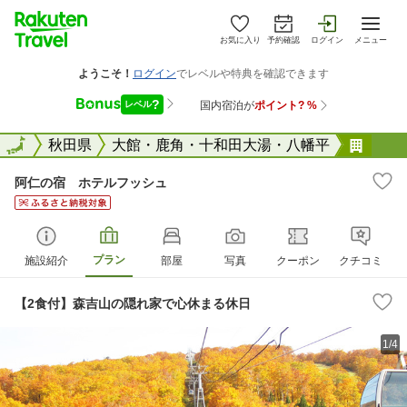
お気に入り
予約確認
ログイン
メニュー
全国
全国
秋田県
大館・鹿角・十和田大湯・八幡平
阿仁
阿仁の宿 ホテルフッシュ
プラン
施設紹介
部屋
写真
クーポン
クチコミ
【2食付】森吉山の隠れ家で心休まる休日
1/4