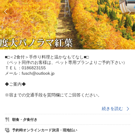
■□＜2食付＞手作り料理と温かなもてなし■□
（ペット同伴のお客様は、ペット専用プランよりご予約下さい）
ＴＥＬ：0186823155
メール：fusch@outlook.jp
◆ご案内◆
※宿までの交通手段を質問欄にてご回答ください。
・秋田内陸縦貫鉄道 阿仁合駅までの送迎ご希望のお客様は
続きを読む
ご希望時間を質問欄にてご回答ください。
※送迎可能時間（当日17：00まで／翌朝8：00以降）
朝食・夕食付き
送迎可能区間は、◎阿仁合駅〜ホテル◎ホテル〜阿仁スキー
予約時オンラインカード決済・現地払い
場 となります。