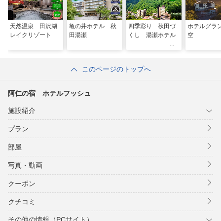
天然温泉 田沢湖
亀の井ホテル 秋
四季彩り 秋田づ
ホテルグラ
レイクリゾート
田湯瀬
くし 湯瀬ホテル
空
このページのトップへ
阿仁の宿 ホテルフッシュ
施設紹介
プラン
部屋
写真・動画
クーポン
クチコミ
その他の情報（PCサイト）