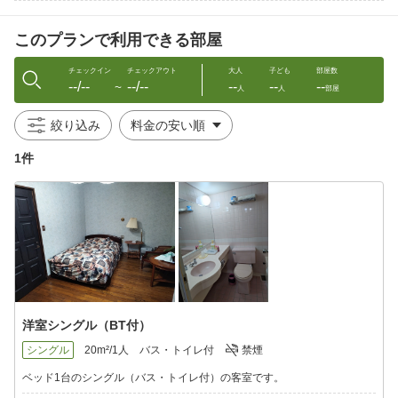
【ペット同伴のお客様へ】
・ペットプランを一読後【洋室】にてご予約下さい。
このプランで利用できる部屋
・質問解答欄又は下記連絡先までペットの種類等をご連絡下さ
い。
TEL：0186823155 メール：fusch@outlook.jp
チェックイン
チェックアウト
大人
子ども
部屋数
--/--
--/--
--
--
--
〜
人
人
部屋
ここがPOINT★
─v─────
絞り込み
・当館のお水はブナの原生林からの湧水です。
（毎月水質検査を行っています）
1件
皆様のお越しを心よりお待ちしております！
洋室シングル（BT付）
シングル
20m²/1人
バス・トイレ付
禁煙
ベッド1台のシングル（バス・トイレ付）の客室です。