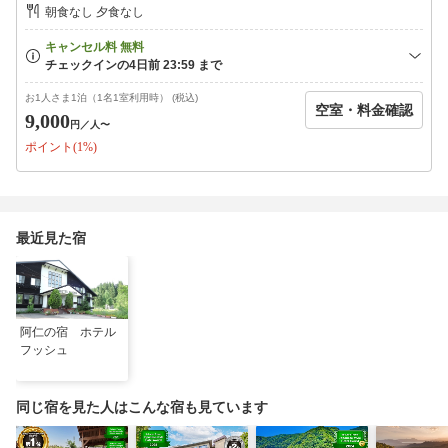
朝食なし 夕食なし
お1人さま1泊（1名1室利用時） (税込)
空室・料金確認
9,000
円
／人〜
ポイント(1%)
最近見た宿
阿仁の宿 ホテル
フッシュ
同じ宿を見た人はこんな宿も見ています