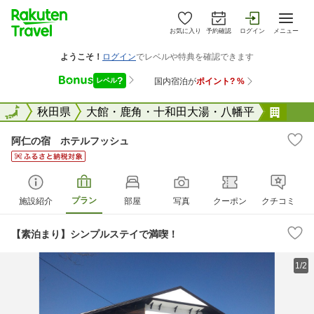
お気に入り
予約確認
ログイン
メニュー
全国
全国
秋田県
大館・鹿角・十和田大湯・八幡平
阿仁
阿仁の宿 ホテルフッシュ
プラン
施設紹介
部屋
写真
クーポン
クチコミ
【素泊まり】シンプルステイで満喫！
1/2