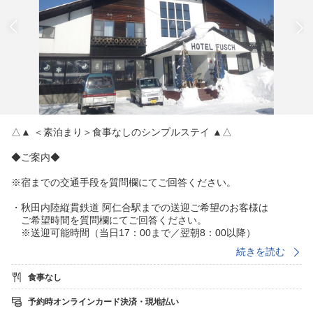
△▲ ＜素泊まり＞食事なしのシンプルステイ ▲△
◆ご案内◆
※宿までの交通手段を質問欄にてご回答ください。
・秋田内陸縦貫鉄道 阿仁合駅までの送迎ご希望のお客様は
ご希望時間を質問欄にてご回答ください。
※送迎可能時間（当日17：00まで／翌朝8：00以降）
送迎可能区間は、◎阿仁合駅〜ホテル◎ホテル〜阿仁スキ
続きを読む
ー場
食事なし
お食事がつかない分リーズナブル♪
※近隣に飲食店・コンビニはございませんのでご注意下さい
予約時オンラインカード決済・現地払い