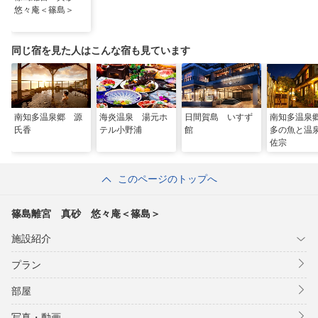
河和港乗船センター、及び師崎港観光センターのチケット売り場
悠々庵＜篠島＞
にて
本プランの予約を証明できるもの、予約通知メールあるいは予約
詳細をご提示ください。
同じ宿を見た人はこんな宿も見ています
乗船日はチェックイン、チェックアウトのどちらかの日が含まれ
ているようお願いします。
※割引できる上限人数は、宿泊者人数
※急行料金は割引対象外
南知多温泉郷 源
海炎温泉 湯元ホ
日間賀島 いすず
南知多温泉
氏香
テル小野浦
館
多の魚と
佐宗
このページのトップへ
篠島離宮 真砂 悠々庵＜篠島＞
施設紹介
プラン
部屋
写真・動画