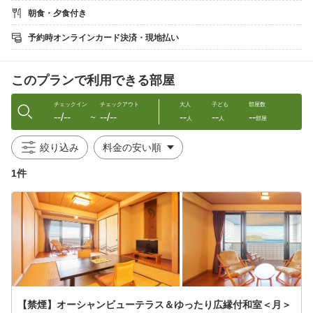
朝食・夕食付き
【お食事】
［夕食：スタンダード会席］
予約時オンラインカード決済・現地払い
（献立一例）
・前菜
・旬の魚介類のお造り
このプランで利用できる部屋
・たこぶつ
・鮑の踊り焼き
・旬魚の西京焼き
チェックイン
チェックアウト
大人
子ども
部屋数
--/--
--/--
--
--
--
・大アサリ
〜
人
人
部屋
・篠島名物しらす天ぷら
・しらすのだし茶漬け
絞り込み
・デザート
1件
※季節や漁の状況により食材を変更します
※団体（15名〜）のお客様は広間でのお食事も可能
［朝食：和定食］
自家製海苔の佃煮、しらすの佃煮、絶品アジの開き、釜揚げしら
す等を
ご用意。
・お食事場所：夕食は客室／朝食は海が見える広間
・お食事時間：夕食17時30分〜20時／朝食8〜9時
【禁煙】オーシャンビューテラス＆ゆったり広縁付和室＜月＞
【客室】