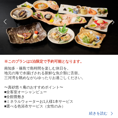
※このプランは1泊限定で予約可能となります。
南知多・篠島で島時間を楽しむ休日を。
地元の海で水揚げされる新鮮な魚介類に舌鼓。
三河湾を眺めながらゆったりお過ごしください。
〜真砂悠々庵のおすすめポイント〜
■全客室オーシャンビュー
■全館畳敷き
■ミネラルウォーターお1人様1本サービス
■選べる色浴衣サービス（女性のみ）
■客室で楽しめるお香のサービス（追加分有料）
続きを読む
■夕食：部屋食