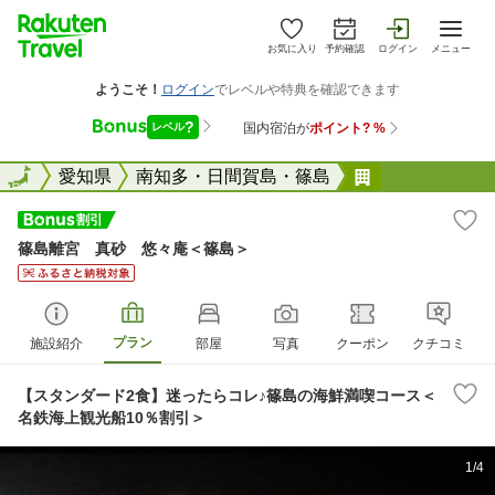
お気に入り
予約確認
ログイン
メニュー
全国
全国
愛知県
南知多・日間賀島・篠島
篠島離宮 真
篠島離宮 真砂 悠々庵＜篠島＞
プラン
施設紹介
部屋
写真
クーポン
クチコミ
【スタンダード2食】迷ったらコレ♪篠島の海鮮満喫コース＜
名鉄海上観光船10％割引＞
1/4