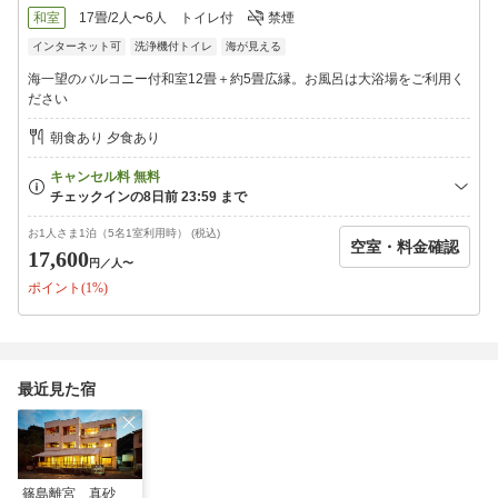
全7室
和室
17畳/2人〜6人
トイレ付
禁煙
※露天風呂付客室3室
インターネット可
洗浄機付トイレ
海が見える
【大浴場／貸切風呂】
海一望のバルコニー付和室12畳＋約5畳広縁。お風呂は大浴場をご利用く
展望風呂「万景の湯」・1階「うぐいすの湯」
ださい
夕 15:00〜21:00
朝 6:30〜9:30
朝食あり 夕食あり
※時間により男女入れ替え
21時以降は45分毎の貸切風呂
※予約制／チェックイン順
【送迎・荷物預かりサービス】
お1人さま1泊（5名1室利用時） (税込)
空室・料金確認
■篠島港までの送迎：14時半以降
17,600
円
／人〜
（要事前相談）
ポイント(1%)
■チェックイン前の荷物預かり可能
（持込みのみ）
【駐車場】
・当館専用駐車（入庫から24時間無料）
最近見た宿
※港まで徒歩約20分。新町公園近辺、黄色い看板が目印
・師崎港前の名鉄駐車場（有料）
【名鉄海上観光船10％OFF】
当プランにてご予約・ご宿泊の方限定で、日間賀島や篠島へ行く
名鉄海上観光船の往復乗船料が10％オフになります。
篠島離宮 真砂