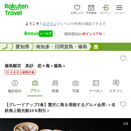
お気に入り
予約確認
ログイン
メニュー
全国
全国
愛知県
南知多・日間賀島・篠島
篠島離宮 真
篠島離宮 真砂 悠々庵＜篠島＞
プラン
施設紹介
部屋
写真
クーポン
クチコミ
【グレードアップ2食】贅沢に島を堪能するグルメ会席♪＜名
鉄海上観光船10％割引＞
1/4