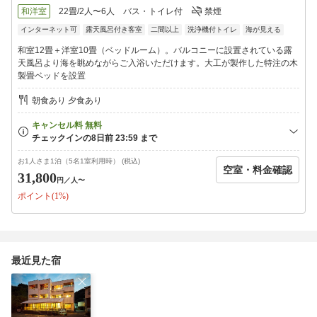
※露天風呂付客室3室
和洋室
22畳/2人〜6人
バス・トイレ付
禁煙
インターネット可
露天風呂付き客室
二間以上
洗浄機付トイレ
海が見える
【大浴場／貸切風呂】
展望風呂「万景の湯」・1階「うぐいすの湯」
和室12畳＋洋室10畳（ベッドルーム）。バルコニーに設置されている露
夕 15:00〜21:00
天風呂より海を眺めながらご入浴いただけます。大工が製作した特注の木
朝 6:30〜9:30
製畳ベッドを設置
※時間により男女入れ替え
21時以降は45分毎の貸切風呂
朝食あり 夕食あり
※予約制／チェックイン順
【送迎・荷物預かりサービス】
■篠島港までの送迎：14時半以降
（要事前相談）
お1人さま1泊（5名1室利用時） (税込)
空室・料金確認
■チェックイン前の荷物預かり可能
31,800
円
／人〜
（持込みのみ）
ポイント(1%)
【駐車場】
・当館専用駐車（入庫から24時間無料）
※港まで徒歩約20分。新町公園近辺、黄色い看板が目印
・師崎港前の名鉄駐車場（有料）
最近見た宿
【名鉄海上観光船10％OFF】
当プランにてご予約・ご宿泊の方限定で、日間賀島や篠島へ行く
名鉄海上観光船の往復乗船料が10％オフになります。
河和港乗船センター、及び師崎港観光センターのチケット売り場