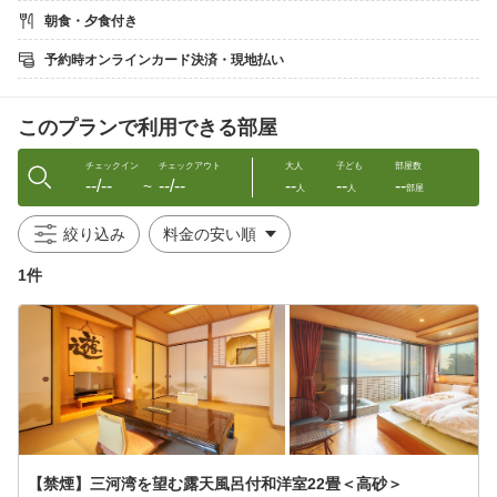
【食事】
朝食・夕食付き
［夕食：悠々庵会席］
（献立一例）
予約時オンラインカード決済・現地払い
・前菜
・旬の魚介類のお造り
・ゆでだこ
このプランで利用できる部屋
・鮑の踊り焼き
・旬魚の西京焼き
・大アサリ
チェックイン
チェックアウト
大人
子ども
部屋数
--/--
--/--
--
--
--
・篠島名物しらす天ぷら
〜
人
人
部屋
・しらすのだし茶漬け
・デザート
絞り込み
※季節や漁の状況により食材を変更します
1件
※団体（15名〜）のお客様は広間でのお食事も可能
［朝食：和定食］
自家製海苔の佃煮、しらすの佃煮、絶品アジの開き、釜揚げしら
す等を
ご用意
・お食事場所：夕食は客室／朝食は海が見える広間
・お食事時間：夕食17時30分〜20時／朝食8〜9時
【客室】
【禁煙】三河湾を望む露天風呂付和洋室22畳＜高砂＞
全7室