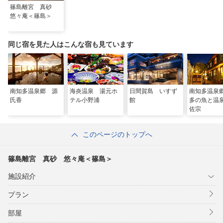
にて
篠島離宮 真砂
本プランの予約を証明できるもの、予約通知メールあるいは予約
悠々庵＜篠島＞
詳細をご提示ください。
乗船日はチェックイン、チェックアウトのどちらかの日が含まれ
ているようお願いします。
同じ宿を見た人はこんな宿も見ています
※割引できる上限人数は、宿泊者人数
※急行料金は割引対象外
南知多温泉郷 源
海炎温泉 湯元ホ
日間賀島 いすず
南知多温泉
氏香
テル小野浦
館
多の魚と
佐宗
このページのトップへ
篠島離宮 真砂 悠々庵＜篠島＞
施設紹介
プラン
部屋