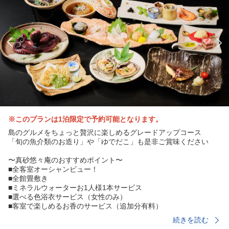
※このプランは1泊限定で予約可能となります。
島のグルメをちょっと贅沢に楽しめるグレードアップコース
「旬の魚介類のお造り」や「ゆでだこ」も是非ご賞味ください
〜真砂悠々庵のおすすめポイント〜
■全客室オーシャンビュー！
■全館畳敷き
■ミネラルウォーターお1人様1本サービス
■選べる色浴衣サービス（女性のみ）
■客室で楽しめるお香のサービス（追加分有料）
■夕食：お部屋食
続きを読む