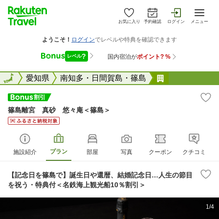
お気に入り
予約確認
ログイン
メニュー
全国
全国
愛知県
南知多・日間賀島・篠島
篠島離宮 真
篠島離宮 真砂 悠々庵＜篠島＞
プラン
施設紹介
部屋
写真
クーポン
クチコミ
【記念日を篠島で】誕生日や還暦、結婚記念日…人生の節目
を祝う・特典付＜名鉄海上観光船10％割引＞
1/4