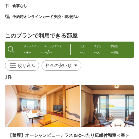
食事なし
【お食事】
［夕食：スタンダード会席］
予約時オンラインカード決済・現地払い
（献立一例）
・前菜
・旬の魚介類のお造り
このプランで利用できる部屋
・たこぶつ
・鮑の踊り焼き
・旬魚の西京焼き
チェックイン
チェックアウト
大人
子ども
部屋数
--/--
--/--
--
--
--
・大アサリ
〜
人
人
部屋
・篠島名物しらす天ぷら
・しらすのだし茶漬け
絞り込み
・デザート
1件
※季節や漁の状況により食材を変更します
※団体（15名〜）のお客様は広間でのお食事も可能
［朝食：和定食］
自家製海苔の佃煮、しらすの佃煮、絶品アジの開き、釜揚げしら
す等を
ご用意。
・お食事場所：夕食は客室／朝食は海が見える広間
・お食事時間：夕食17時30分〜20時／朝食8〜9時
【禁煙】オーシャンビューテラス＆ゆったり広縁付和室＜星＞
【客室】