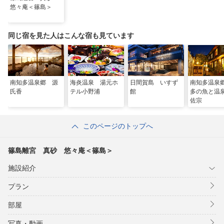
河和港乗船センター、及び師崎港観光センターのチケット売り場
悠々庵＜篠島＞
にて
本プランの予約を証明できるもの、予約通知メールあるいは予約
詳細をご提示ください。
同じ宿を見た人はこんな宿も見ています
乗船日はチェックイン、チェックアウトのどちらかの日が含まれ
ているようお願いします。
※割引できる上限人数は、宿泊者人数
※急行料金は割引対象外
南知多温泉郷 源
海炎温泉 湯元ホ
日間賀島 いすず
南知多温泉
氏香
テル小野浦
館
多の魚と
佐宗
このページのトップへ
篠島離宮 真砂 悠々庵＜篠島＞
施設紹介
プラン
部屋
写真・動画