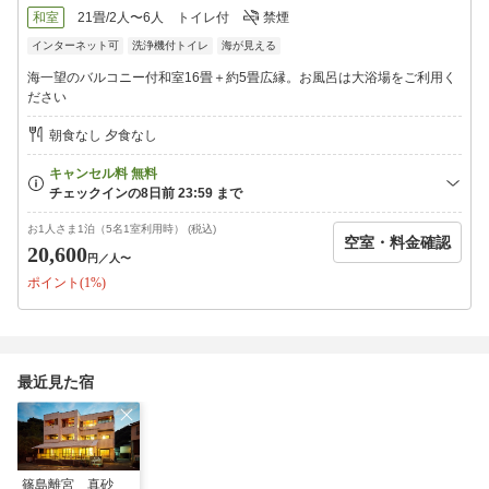
全7室
和室
21畳/2人〜6人
トイレ付
禁煙
※露天風呂付客室3室
インターネット可
洗浄機付トイレ
海が見える
【大浴場／貸切風呂】
海一望のバルコニー付和室16畳＋約5畳広縁。お風呂は大浴場をご利用く
展望風呂「万景の湯」・1階「うぐいすの湯」
ださい
夕 15:00〜21:00
朝 6:30〜9:30
朝食なし 夕食なし
※時間により男女入れ替え
21時以降は45分毎の貸切風呂
※予約制／チェックイン順
【送迎・荷物預かりサービス】
お1人さま1泊（5名1室利用時） (税込)
空室・料金確認
■篠島港までの送迎：14時半以降
20,600
円
／人〜
（要事前相談）
ポイント(1%)
■チェックイン前の荷物預かり可能
（持込みのみ）
【駐車場】
・当館専用駐車（入庫から24時間無料）
最近見た宿
※港まで徒歩約20分。新町公園近辺、黄色い看板が目印
・師崎港前の名鉄駐車場（有料）
【名鉄海上観光船10％OFF】
当プランにてご予約・ご宿泊の方限定で、日間賀島や篠島へ行く
名鉄海上観光船の往復乗船料が10％オフになります。
篠島離宮 真砂