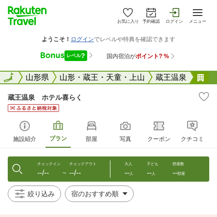
お気に入り
予約確認
ログイン
メニュー
全国
全国
山形県
山形・蔵王・天童・上山
蔵王温泉
蔵
蔵王温泉 ホテル喜らく
プラン
施設紹介
部屋
写真
クーポン
クチコミ
チェックイン
チェックアウト
大人
子ども
部屋数
--/--
--/--
--
--
--
〜
人
人
部屋
絞り込み