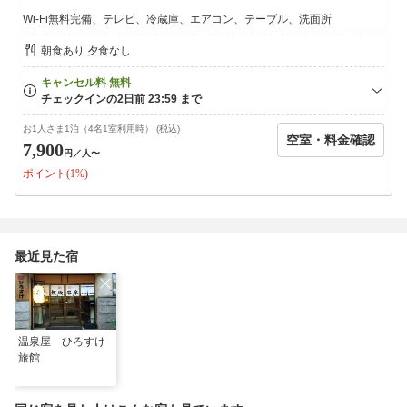
中！
Wi-Fi無料完備、テレビ、冷蔵庫、エアコン、テーブル、洗面所
当館から「夏目」まで、約500m（徒歩約7分）
※営業時間：午後17:00〜22:00）※ストオーダー21:30
朝食あり 夕食なし
■その他設備・アメニティ（401-403号室は、TVがございません）
WiFi無料完備、テレビ、テーブル、冷蔵庫、歯ブラシ、タオル、
浴衣、ドライヤー
お1人さま1泊（4名1室利用時） (税込)
空室・料金確認
■お風呂（1ケ所）
7,900
円
／人〜
※女性のご利用は、施錠しての完全貸切制
ポイント(1%)
（温泉は、チェックイン〜チェックアウトまで利用可）
シャンプー、リンス、ボディソープ、ドライヤー完備
■トイレ洋式・共用
最近見た宿
■チェックイン・アウト
＜イン＞15:30〜23:30
＜アウト＞〜10:00
・チェックインが遅れる場合は事前にご連絡ください
【駐車場】
温泉屋 ひろすけ
普通車8台（無料・先着順）
旅館