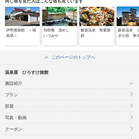
同じ宿を見た人はこんな宿も見ています
伊勢屋旅館 ＜福
旬樹庵 湯めし
飯坂温泉 青葉旅
飯坂温泉 
島県＞
いづみや
館
ぎの宿 華
このページのトップへ
温泉屋 ひろすけ旅館
施設紹介
プラン
部屋
写真・動画
クーポン