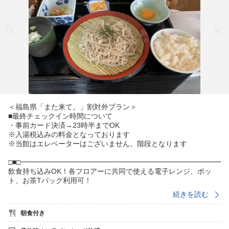
＜福島県「また来て。」割対外プラン＞
■最終チェックイン時間について
・事前カード決済→23時半までOK
※入湯税込みの料金となっております
※当館はエレベーターはございません。階段となります
□■□━━━━━━━━━━━━━━━━━━━━━━━━━━━━
飲食持ち込みOK！各フロアーに共同で使える電子レンジ、ポッ
ト、お茶Tパック利用可！
飯坂温泉駅より徒歩にて約5分！（350m）
続きを読む
飯坂温泉駅前エリアでリーズナブルに泊まれて、源泉かけ流し温
泉
朝食付き
〜鯖湖湯から徒歩約1分〜
営業時間：6:00から22:00（最終入館21:40） 定休日・月曜日