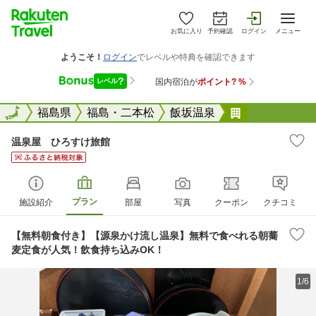
お気に入り
予約確認
ログイン
メニュー
全国
全国
福島県
福島・二本松
飯坂温泉
温泉屋 ひろ
温泉屋 ひろすけ旅館
プラン
施設紹介
部屋
写真
クーポン
クチコミ
【無料朝食付き】【源泉かけ流し温泉】無料で食べれる朝蕎
麦定食が人気！飲食持ち込みOK！
1/6