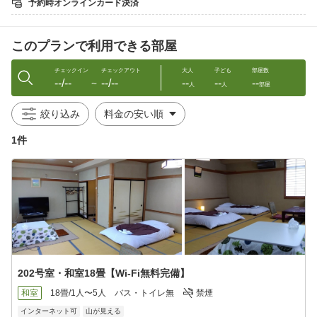
予約時オンラインカード決済
大人200円 子供100円
━━━━━━━━━━━━━━━━━━━━━━━━━━━━━■
□■
このプランで利用できる部屋
■朝食（午前 7:00〜9:00Lo）※みそ汁付き（セルフ）
A 二八更科そば
チェックイン
チェックアウト
大人
子ども
部屋数
--/--
--/--
--
--
--
B うどん
〜
人
人
部屋
C よもぎうどん
D カレーライス
絞り込み
●A、B、Cについて
※麺量110g
1件
※冷ざる or 温かけ（どちらか選択）
※ご希望で、無料ご飯セット付けられます
・ご飯（小）・お新香・日替わり小鉢（1品）・選べる1品（生卵
or 納豆）
※木曜朝食のみ、お弁当（テイクアウト不可）
■夕食チケット販売 ※当日14時まで受付可
【火〜木】
お部で夕食
日替わりメイン1品、小鉢6品、ご飯、味噌汁
202号室・和室18畳【Wi-Fi無料完備】
ボリューム感あります。
和室
18畳/1人〜5人
バス・トイレ無
禁煙
【金〜月】
インターネット可
山が見える
当館直営の「夏目」にて1600円分使えるクーポンを1400円で販売