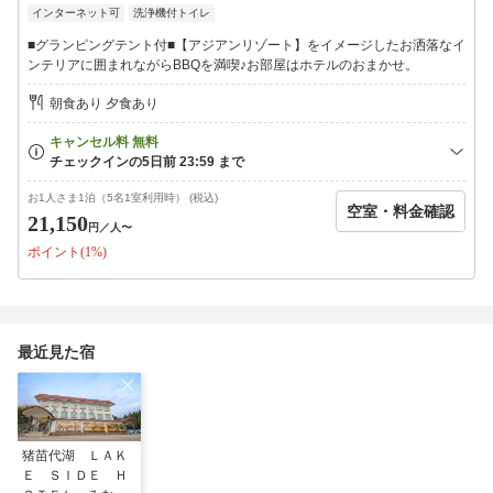
インターネット可
洗浄機付トイレ
いただけます。
※ご提供日によっては「和朝食」のみとなる場合もございます。
■グランピングテント付■【アジアンリゾート】をイメージしたお洒落なイ
※翌朝食は「和食」「洋食」選べますが、
ンテリアに囲まれながらBBQを満喫♪お部屋はホテルのおまかせ。
18時以降のご到着のお客様に関しましては『おまかせ』とさせて
いただきます。
朝食あり 夕食あり
当館にて和食か洋食かを決めさせていただきます。
◆麦飯石の湯◆
麦飯石から多くのミネラル分が溶け出し、弱アルカリの
滑らかな肌にやさしい湯質をお楽しみいただけます。
お1人さま1泊（5名1室利用時） (税込)
空室・料金確認
旅の疲れは、お風呂でゆっくり癒してください。
21,150
円
／人〜
ポイント(1%)
※大浴場は24時間ご利用可能。
◆周辺施設のご案内◆
＜猪苗代湖＞徒歩0分
夏はヨットや湖水浴がオススメ！冬は白鳥が飛来します。
最近見た宿
◆アクティビティ◆
自然と一体となる至福体験【絶景！テントサウナ】
火照ったら猪苗代湖へダイブ♪
サウナポンチョなどもご用意しております。
猪苗代湖 ＬＡＫ
※ご希望の方は直接当館までお問い合わせ下さい。
Ｅ ＳＩＤＥ Ｈ
※料金は別途発生します。