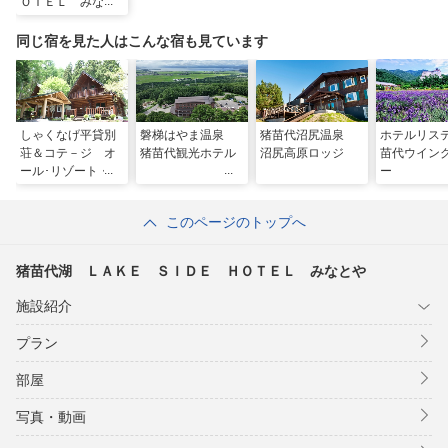
ＯＴＥＬ みなと
や
同じ宿を見た人はこんな宿も見ています
しゃくなげ平貸別
磐梯はやま温泉
猪苗代沼尻温泉
ホテルリス
荘＆コテ－ジ オ
猪苗代観光ホテル
沼尻高原ロッジ
苗代ウイン
ール･リゾート・サ
ー
ービス
このページのトップへ
猪苗代湖 ＬＡＫＥ ＳＩＤＥ ＨＯＴＥＬ みなとや
施設紹介
プラン
部屋
写真・動画