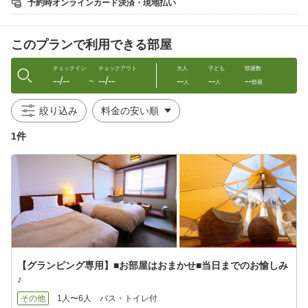
予約時オンラインカード決済・現地払い
食材の用意も片付けも一切不要！手ぶらでOK！
【プレミアムBBQ（全11品）】
このプランで利用できる部屋
・牛チャックリブ
・サーロインステーキ
・豚バラ肉
チェックイン
チェックアウト
大人
子ども
部屋数
--/--
--/--
--
--
--
・国産鶏肉
〜
人
人
部屋
・MINATOYAオリジナルソーセージ
・地元野菜の盛り合わせ
絞り込み
・海鮮アヒージョ バゲット
・ガーリックシュリンプ
1件
・ひとめぼれを使った焼きおにぎり
・焼きマシュマロ
・デザート
場所：猪苗代グランピングBBQテラス（ホテル屋上）
時間：18：00〜20：30
※アルコール付ドリンク飲み放題（150分付）
※屋上(4階）までは階段でのご移動となります
【グランピング専用】■お部屋はおまかせ■当日までのお愉しみ
◆ご朝食◆
♪
東京で人気のベーカリーカフェ「パンとエスプレッソと。」が監
修した
その他
1人〜6人
バス・トイレ付
洋食プレート、もしくはみなとや自慢の和朝食どちらかをお選び