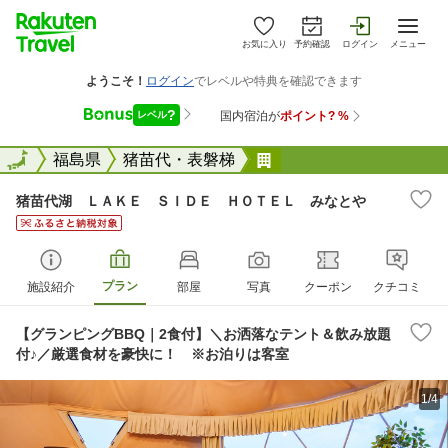
お気に入り
予約確認
ログイン
メニュー
全国
全国
福島県
猪苗代・表磐梯
猪苗代湖 ＬＡＫＥ 
猪苗代湖 ＬＡＫＥ ＳＩＤＥ ＨＯＴＥＬ みなとや
プラン
施設紹介
部屋
写真
クーポン
クチコミ
【グランピングBBQ｜2食付】＼お洒落なテント＆飲み放題
付♪／厳選食材を豪快に！ ※お泊りは客室
1/4