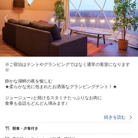
※ご宿泊はテントやグランピングではなく通常の客室になります
※
静かな湖畔の夜を愉しむ
★柔らかな光に包まれたお洒落なグランピングテント！★
ジュージュー♪と焼けるスタミナたっぷりなお肉に
食事も会話もどんどん弾みます♪
満天の星空を眺めながら、自然の音と共に過ごす非日常——。
続きを読む
旬の厳選食材を豪快に堪能する、
贅沢なひとときをお愉しみください♪
朝食・夕食付き
■□グランピングBBQ□■