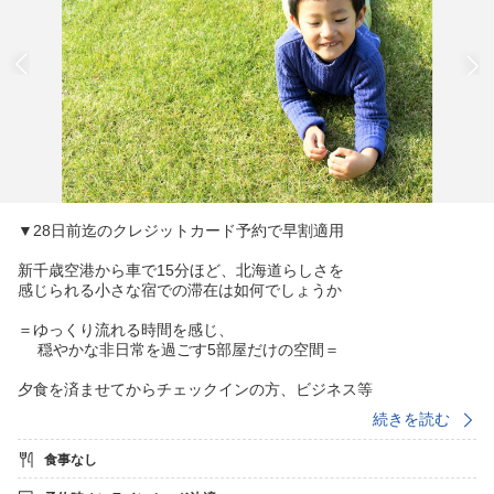
▼28日前迄のクレジットカード予約で早割適用
新千歳空港から車で15分ほど、北海道らしさを
感じられる小さな宿での滞在は如何でしょうか
＝ゆっくり流れる時間を感じ、
穏やかな非日常を過ごす5部屋だけの空間＝
夕食を済ませてからチェックインの方、ビジネス等
でのご利用でチェックアウトが朝早い方におススメ
続きを読む
の素泊まり（食事なし）プランです
食事なし
※宿より徒歩5分圏内にコンビニ・ローソンあり
＿＿＿＿＿＿＿＿＿＿＿＿＿