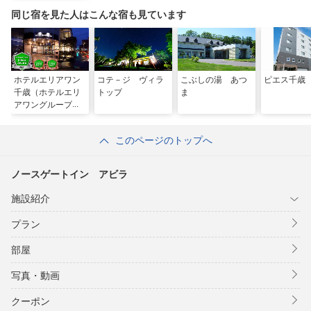
同じ宿を見た人はこんな宿も見ています
ホテルエリアワン
コテ－ジ ヴィラ
こぶしの湯 あつ
ピエス千歳
千歳（ホテルエリ
トップ
ま
アワングループ）
このページのトップへ
ノースゲートイン アビラ
施設紹介
プラン
部屋
写真・動画
クーポン