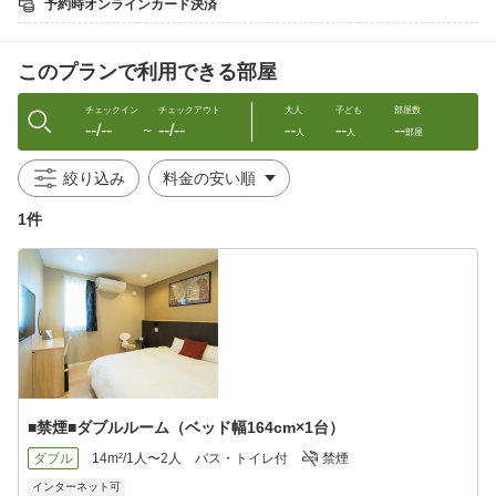
予約時オンラインカード決済
【重要】無料送迎の範囲＆依頼方法について
新千歳空港・ノーザンホースパーク・JR植苗駅・
このプランで利用できる部屋
トヨタレンタカー・オリックスレンタカー周辺・
社台スタリオンまで送迎対応いたします
予約時〜前日迄にメールか電話でご連絡ください
チェックイン
チェックアウト
大人
子ども
部屋数
--/--
--/--
--
--
--
〜
人
人
部屋
【15:30〜22:00】間、お迎え対応を承ります
お送りは【6:30〜9:30】に出発、他のお客様と
絞り込み
同乗での送迎となる場合がございます
1件
■アクセス情報
苫小牧西港・苫小牧東港フェリーターミナルから
20分程度で富良野・道東方面に行かれる場合の
前泊地として最適、車＆バイク駐車場は無料です
■禁煙■ダブルルーム（ベッド幅164cm×1台）
ダブル
14m²/1人〜2人
バス・トイレ付
禁煙
インターネット可