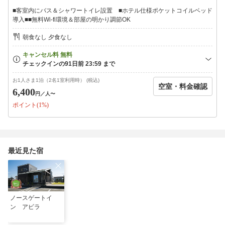
■客室内にバス＆シャワートイレ設置 ■ホテル仕様ポケットコイルベッド
導入■■無料Wi-fi環境＆部屋の明かり調節OK
朝食なし 夕食なし
お1人さま1泊（2名1室利用時） (税込)
空室・料金確認
6,400
円
／人〜
ポイント(1%)
最近見た宿
ノースゲートイ
ン アビラ