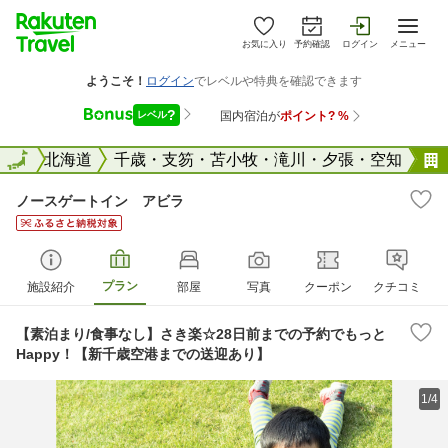
お気に入り
予約確認
ログイン
メニュー
全国
全国
北海道
千歳・支笏・苫小牧・滝川・夕張・空知
ノースゲートイン アビラ
プラン
施設紹介
部屋
写真
クーポン
クチコミ
【素泊まり/食事なし】さき楽☆28日前までの予約でもっと
Happy！【新千歳空港までの送迎あり】
1/4