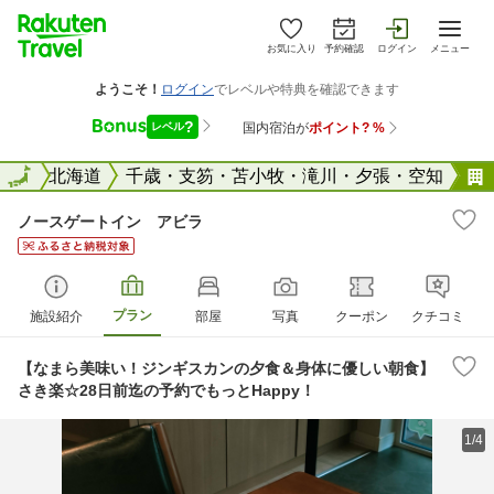
お気に入り
予約確認
ログイン
メニュー
全国
全国
北海道
千歳・支笏・苫小牧・滝川・夕張・空知
ノースゲートイン アビラ
プラン
施設紹介
部屋
写真
クーポン
クチコミ
【なまら美味い！ジンギスカンの夕食＆身体に優しい朝食】
さき楽☆28日前迄の予約でもっとHappy！
1/4