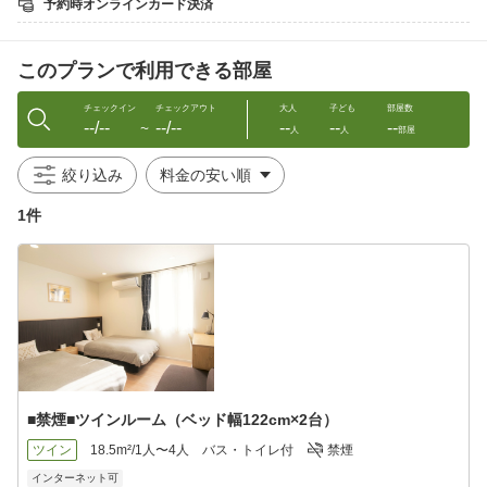
予約時オンラインカード決済
※お子様＜食事付き条件で予約時のメニュー＞
小学生高学年以上のお客様は大人と同メニュー
このプランで利用できる部屋
小学生低学年以下のお子様はチキンソテーor
ハンバーグ等のメニューにてお出しします
．．．．．．．．．．
チェックイン
チェックアウト
大人
子ども
部屋数
--/--
--/--
--
--
--
〜
人
人
部屋
朝食は自家製パン・サラダ・スープ・ヨーグルト等
北海道の素材にこだわった品々をご提供します
絞り込み
素朴なガーデンを傍らにお愉しみください
1件
朝食■【7:00〜8:30】の間で時刻指定を承ります
※夏季は6:30〜の早朝リクエストに対応可能
※宿より徒歩5分圏内にコンビニ・ローソンあり
＿＿＿＿＿＿＿＿＿＿＿＿＿
【重要】無料送迎の範囲＆依頼方法について
新千歳空港・ノーザンホースパーク・JR植苗駅・
トヨタレンタカー・オリックスレンタカー周辺・
社台スタリオンまで送迎対応いたします
■禁煙■ツインルーム（ベッド幅122cm×2台）
予約時〜前日迄にメールか電話でご連絡ください
ツイン
18.5m²/1人〜4人
バス・トイレ付
禁煙
【15:30〜18:00】間、お迎え対応を承ります
インターネット可
お送りは【7:00〜9:30】に出発、他のお客様と