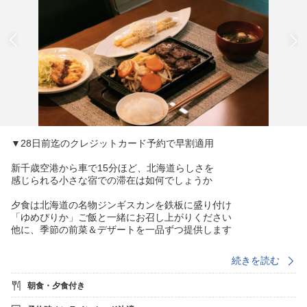
▼28日前迄のクレジットカード予約で早割適用
新千歳空港から車で15分ほど、北海道らしさを
感じられる小さな宿での滞在は如何でしょうか
夕食は北海道の名物ジンギスカンを鉄板に盛り付け
「ゆめぴりか」ご飯と一緒にお召し上がりください
他に、季節の前菜＆デザートを一品ずつ提供します
夕食■【18:00〜19:30】の間、一組毎にご案内
続きを読む
チェックインの際フロントにて開始時刻を承ります
朝食・夕食付き
※連泊時にはメイン料理をポークソテーなど
前菜を含め全てのメニューを変更いたします