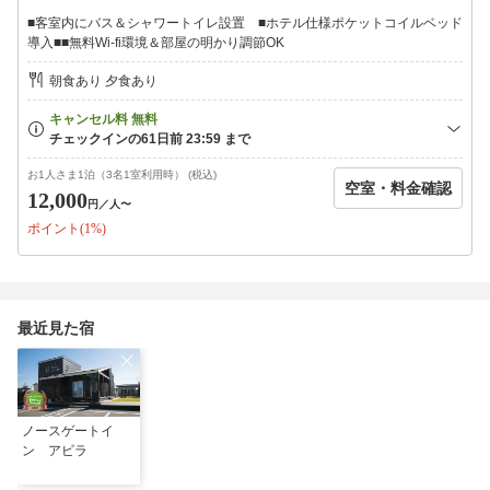
同乗での送迎となる場合がございます
■客室内にバス＆シャワートイレ設置 ■ホテル仕様ポケットコイルベッド
導入■■無料Wi-fi環境＆部屋の明かり調節OK
朝食あり 夕食あり
お1人さま1泊（3名1室利用時） (税込)
空室・料金確認
12,000
円
／人〜
ポイント(1%)
最近見た宿
ノースゲートイ
ン アビラ