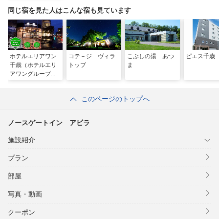
同じ宿を見た人はこんな宿も見ています
ホテルエリアワン
コテ－ジ ヴィラ
こぶしの湯 あつ
ピエス千歳
千歳（ホテルエリ
トップ
ま
アワングループ）
このページのトップへ
ノースゲートイン アビラ
施設紹介
プラン
部屋
写真・動画
クーポン