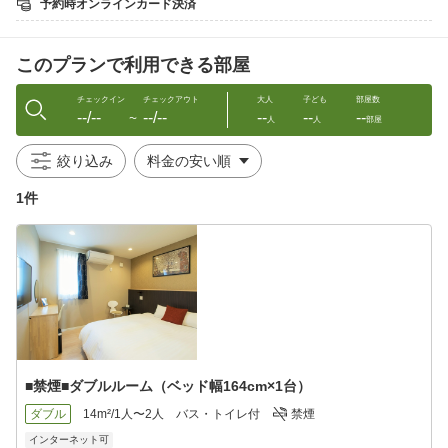
予約時オンラインカード決済
【重要】無料送迎の範囲＆依頼方法について
新千歳空港・ノーザンホースパーク・JR植苗駅・
このプランで利用できる部屋
トヨタレンタカー・オリックスレンタカー周辺・
社台スタリオンまで送迎対応いたします
予約時〜前日迄にメールか電話でご連絡ください
チェックイン
チェックアウト
大人
子ども
部屋数
--/--
--/--
--
--
--
〜
人
人
部屋
【15:30〜22:00】間、お迎え対応を承ります
お送りは【6:30〜9:30】に出発、他のお客様と
絞り込み
同乗での送迎となる場合がございます
1件
■アクセス情報
苫小牧西港・苫小牧東港フェリーターミナルから
20分程度で富良野・道東方面に行かれる場合の
前泊地として最適、車＆バイク駐車場は無料です
■禁煙■ダブルルーム（ベッド幅164cm×1台）
ダブル
14m²/1人〜2人
バス・トイレ付
禁煙
インターネット可