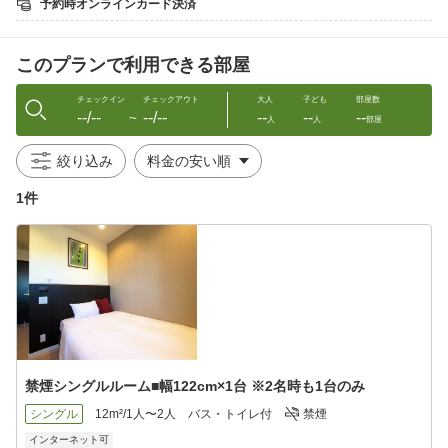
予約時オンラインカード決済
※宿より徒歩5分圏内にコンビニ・ローソンあり
＿＿＿＿＿＿＿＿＿＿＿＿＿
このプランで利用できる部屋
【重要】無料送迎の範囲＆依頼方法について
新千歳空港・ノーザンホースパーク・JR植苗駅・
チェックイン
チェックアウト
大人
子ども
部屋数
--/--
--/--
--
--
--
トヨタレンタカー・オリックスレンタカー周辺・
〜
人
人
部屋
社台スタリオンまで送迎対応いたします
予約時〜前日迄にメールか電話でご連絡ください
絞り込み
【15:30〜22:00】間、お迎え対応を承ります
1件
お送りは【7:00〜9:30】に出発、他のお客様と
同乗での送迎となる場合がございます
禁煙シングルルーム■幅122cm×1台 ※2名時も1台のみ
シングル
12m²/1人〜2人
バス・トイレ付
禁煙
インターネット可