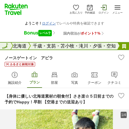
お気に入り
予約確認
ログイン
メニュー
全国
全国
北海道
千歳・支笏・苫小牧・滝川・夕張・空知
ノースゲートイン アビラ
プラン
施設紹介
部屋
写真
クーポン
クチコミ
【身体に優しい北海道素材の朝食付】さき楽☆５日前までの
予約でHappy！早割 【空港までの送迎あり】
1/4