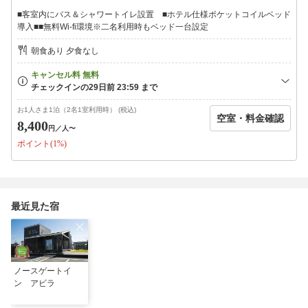
■客室内にバス＆シャワートイレ設置 ■ホテル仕様ポケットコイルベッド
導入■■無料Wi-fi環境※二名利用時もベッド一台設定
朝食あり 夕食なし
お1人さま1泊（2名1室利用時） (税込)
空室・料金確認
8,400
円
／人〜
ポイント(1%)
最近見た宿
ノースゲートイ
ン アビラ