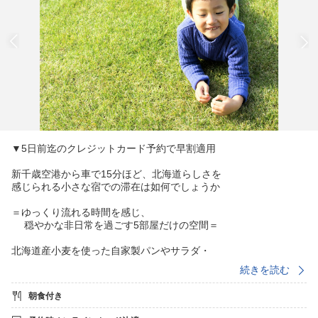
▼5日前迄のクレジットカード予約で早割適用
新千歳空港から車で15分ほど、北海道らしさを
感じられる小さな宿での滞在は如何でしょうか
＝ゆっくり流れる時間を感じ、
穏やかな非日常を過ごす5部屋だけの空間＝
北海道産小麦を使った自家製パンやサラダ・
ヨーグルト・スープなど身体に優しい朝食を
続きを読む
素朴なガーデンを傍らにお愉しみください
朝食付き
朝食■【7:00〜8:30】の間で時刻指定を承ります
※夏季は6:30〜の早朝リクエストに対応可能