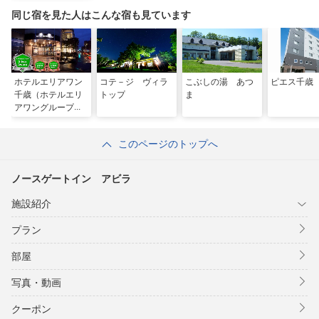
同じ宿を見た人はこんな宿も見ています
ホテルエリアワン
コテ－ジ ヴィラ
こぶしの湯 あつ
ピエス千歳
千歳（ホテルエリ
トップ
ま
アワングループ）
このページのトップへ
ノースゲートイン アビラ
施設紹介
プラン
部屋
写真・動画
クーポン