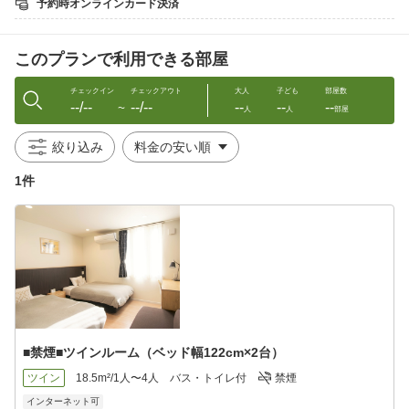
予約時オンラインカード決済
※宿より徒歩5分圏内にコンビニ・ローソンあり
＿＿＿＿＿＿＿＿＿＿＿＿＿
このプランで利用できる部屋
【重要】無料送迎の範囲＆依頼方法について
新千歳空港・ノーザンホースパーク・JR植苗駅・
チェックイン
チェックアウト
大人
子ども
部屋数
--/--
--/--
--
--
--
トヨタレンタカー・オリックスレンタカー周辺・
〜
人
人
部屋
社台スタリオンまで送迎対応いたします
予約時〜前日迄にメールか電話でご連絡ください
絞り込み
【15:30〜22:00】間、お迎え対応を承ります
1件
お送りは【7:00〜9:30】に出発、他のお客様と
同乗での送迎となる場合がございます
■禁煙■ツインルーム（ベッド幅122cm×2台）
ツイン
18.5m²/1人〜4人
バス・トイレ付
禁煙
インターネット可