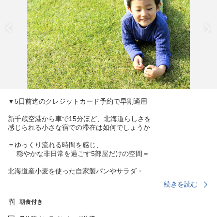
▼5日前迄のクレジットカード予約で早割適用
新千歳空港から車で15分ほど、北海道らしさを
感じられる小さな宿での滞在は如何でしょうか
＝ゆっくり流れる時間を感じ、
穏やかな非日常を過ごす5部屋だけの空間＝
北海道産小麦を使った自家製パンやサラダ・
ヨーグルト・スープなど身体に優しい朝食を
続きを読む
素朴なガーデンを傍らにお愉しみください
朝食付き
朝食■【7:00〜8:30】の間で時刻指定を承ります
※夏季は6:30〜の早朝リクエストに対応可能