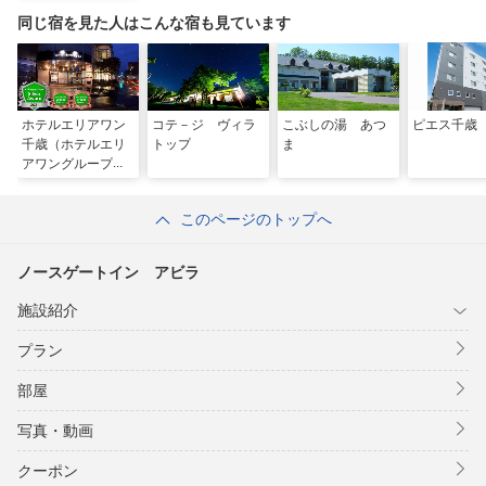
同じ宿を見た人はこんな宿も見ています
ホテルエリアワン
コテ－ジ ヴィラ
こぶしの湯 あつ
ピエス千歳
千歳（ホテルエリ
トップ
ま
アワングループ）
このページのトップへ
ノースゲートイン アビラ
施設紹介
プラン
部屋
写真・動画
クーポン