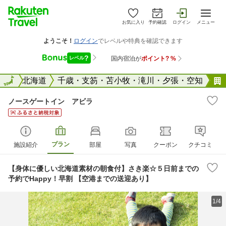
お気に入り
予約確認
ログイン
メニュー
全国
全国
北海道
千歳・支笏・苫小牧・滝川・夕張・空知
ノースゲートイン アビラ
プラン
施設紹介
部屋
写真
クーポン
クチコミ
【身体に優しい北海道素材の朝食付】さき楽☆５日前までの
予約でHappy！早割 【空港までの送迎あり】
1/4