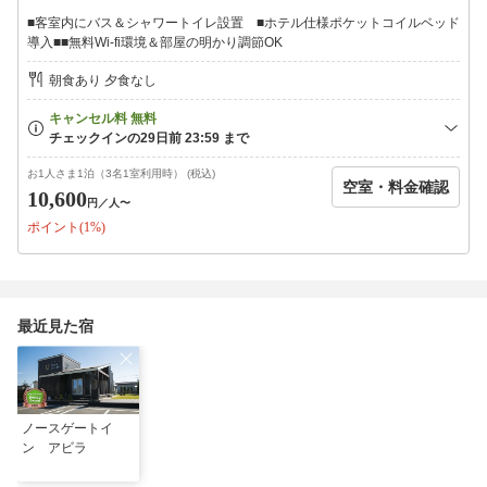
■客室内にバス＆シャワートイレ設置 ■ホテル仕様ポケットコイルベッド
導入■■無料Wi-fi環境＆部屋の明かり調節OK
朝食あり 夕食なし
お1人さま1泊（3名1室利用時） (税込)
空室・料金確認
10,600
円
／人〜
ポイント(1%)
最近見た宿
ノースゲートイ
ン アビラ