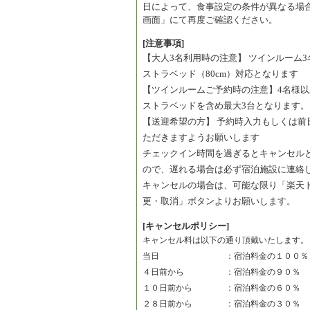
日によって、食事設定の条件が異なる場
画面」にて再度ご確認ください。
[注意事項]
【大人3名利用時の注意】 ツインルーム
ストラベッド（80cm）対応となります
【ツインルームご予約時の注意】4名様
ストラベッドを含め最大3台となります。
【送迎希望の方】 予約時入力もしくは前日まで
ただきますようお願いします
チェックイン時間を過ぎるとキャンセル
ので、遅れる場合は必ず宿泊施設に連絡
キャンセルの場合は、可能な限り「楽天
更・取消」ボタンよりお願いします。
[キャンセルポリシー]
キャンセル料は以下の通り頂戴いたします。
当日　　　　　　　　：宿泊料金の１００％
４日前から　　　　　：宿泊料金の９０％　
１０日前から　　　　：宿泊料金の６０％　
２８日前から　　　　：宿泊料金の３０％　