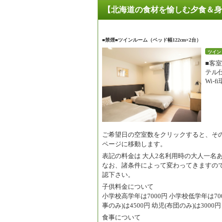
【北海道の食材を愉しむ夕食＆身体
■禁煙■ツインルーム（ベッド幅122cm×2台）
ツイン
■客
テル
Wi-
ご希望日の空室数をクリックすると、そ
ページに移動します。
表記の料金は
大人2名利用時の大人一名
なお、諸条件によって変わってきますの
認下さい。
子供料金について
小学校高学年は7000円 小学校低学年は7000
事のみ)は4500円 幼児(布団のみ)は3000
食事について