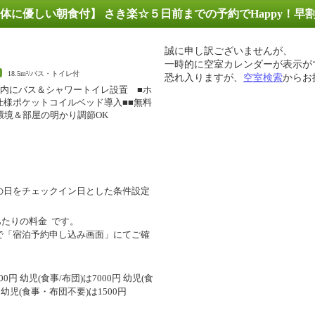
に優しい朝食付】 さき楽☆５日前までの予約でHappy！早
誠に申し訳ございませんが、
一時的に空室カレンダーが表示が
18.5m²/バス・トイレ付
恐れ入りますが、
空室検索
からお
室内にバス＆シャワートイレ設置 ■ホ
仕様ポケットコイルベッド導入■■無料
fi環境＆部屋の明かり調節OK
の日をチェックイン日とした条件設定
あたりの料金
です。
で「宿泊予約申し込み画面」にてご確
円 幼児(食事/布団)は7000円 幼児(食
円 幼児(食事・布団不要)は1500円