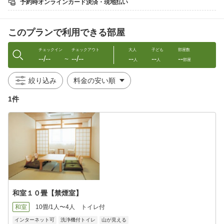
予約時オンラインカード決済・現地払い
そんな源泉１００％かけ流しの“モール温泉”を、
庭園に囲まれた“露天風呂”、
保湿性に優れ、血行促進効果のある信楽焼の“家族風呂”、
このプランで利用できる部屋
そして、清潔感のある内風呂でお楽しみいただけます。
—————————————————————————————
——
チェックイン
チェックアウト
大人
子ども
部屋数
--/--
--/--
--
--
--
■ご夕食
〜
人
人
部屋
内容：和食膳（全8品）
会場：食堂
絞り込み
時間：18：00〜20：00 （※最終スタートは19：00とさせて
いただきますので、19時までにチェックインして頂きますようお
1件
願い致します。）
【お子様の食事内容】
小学校4〜6年生・・・大人に準じた食事（数品少ない程度）
小学校1〜3年生・未就学児・・・お子様ランチ程度
■ご朝食
内容：和食膳
会場：食堂
時間：07：00〜08：30
和室１０畳【禁煙室】
■客室
仕様：和室１０畳〔バスなし・トイレ付〕
和室
10畳/1人〜4人
トイレ付
定員：1名〜4名
インターネット可
洗浄機付トイレ
山が見える