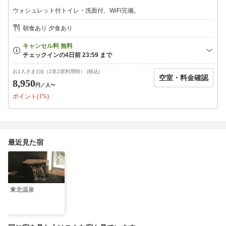
●現地でのお支払について
ウォシュレット付トイレ・洗面付、WiFi完備。
クレジットカードでの精算は行っておりません。現金のみとなり
ます。カードでの支払いをご希望の際は、予約時に楽天トラベル
朝食あり 夕食あり
のネット決済サービスをご利用下さいますようお願いいたしま
す。
■■■ 植物性モール温泉のモールって？■■■
お1人さま1泊（2名1室利用時） (税込)
空室・料金確認
ドイツ語で「亜炭」のことをいいます。 その亜炭層を通過して
8,950
円
／人〜
湧出する温泉を「モール温泉」と呼びます。モール温泉は、かつ
ポイント(1%)
ては世界でもドイツ南西部・バーデンバーデン地方と北海道・十
勝川温泉の２ヶ所しかない！といわれていましたが、掘削技術の
進歩と共に日本国内でも数少ないものの、湧出が見受けられるよ
うになりました。
最近見た宿
■■■ 当温泉の効能 ■■■
神経痛・疲労回復・皮膚病等
東北温泉