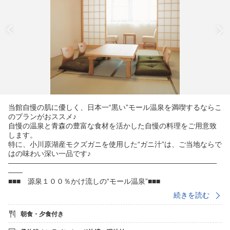
当館自慢の肌に優しく、日本一“黒い”モール温泉を満喫するならこ
のプランがおススメ♪
自慢の温泉と青森の豊富な食材を活かした自慢の料理をご用意致
します。
特に、小川原湖産モクズガニを使用した“ガニ汁”は、ご当地ならで
はの味わい深い一品です♪
—————————————————————————————
——
■■■ 源泉１００％かけ流しの“モール温泉”■■■
アルカリ性の泉質は肌の汚れや、古い角質を落とす効果がありま
続きを読む
す。
また、天然保湿成分の「メタケイ酸」を特に多く含んでいて、
朝食・夕食付き
乾燥した肌に潤いを与える美肌効果のある「美人泉質」といわれ
ています。