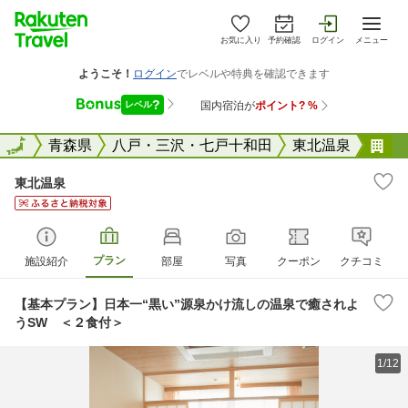
お気に入り
予約確認
ログイン
メニュー
全国
全国
青森県
八戸・三沢・七戸十和田
東北温泉
東
東北温泉
プラン
施設紹介
部屋
写真
クーポン
クチコミ
【基本プラン】日本一“黒い”源泉かけ流しの温泉で癒されよ
うSW ＜２食付＞
1/12