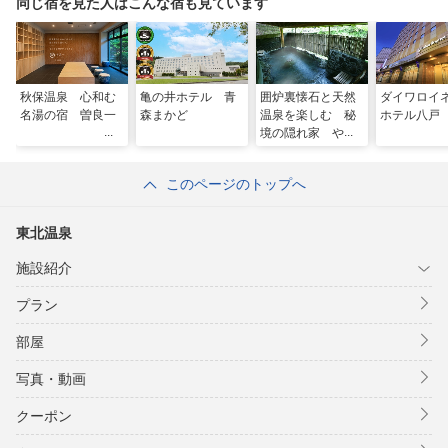
同じ宿を見た人はこんな宿も見ています
秋保温泉 心和む
亀の井ホテル 青
囲炉裏懐石と天然
ダイワロイ
名湯の宿 曽良一
森まかど
温泉を楽しむ 秘
ホテル八戸
境の隠れ家 やま
ゆりの宿
このページのトップへ
東北温泉
施設紹介
プラン
部屋
写真・動画
クーポン