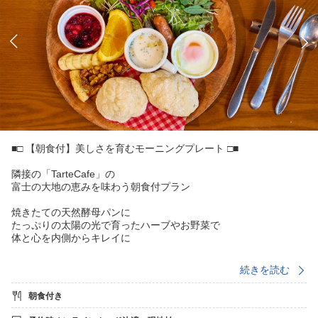
■□ 【朝食付】美しさを育むモーニングプレート □■
隣接の「TarteCafe」の
富士の大地の恵みを味わう朝食付プラン
焼きたての天然酵母パンに
たっぷりの太陽の光で育ったハーブやお野菜で
体と心を内側からキレイに
夕食はつかないので、
続きを読む
夜はワンちゃんとご自由にお過ごしください
キッチンでお料理するのもオススメです
朝食付き
■ 愛犬と過ごす休日 ■