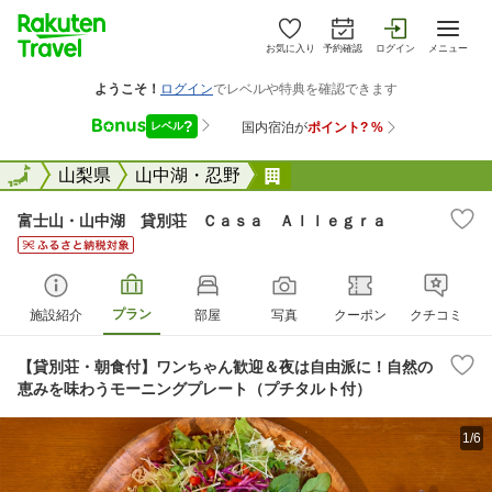
お気に入り
予約確認
ログイン
メニュー
全国
全国
山梨県
山中湖・忍野
富士山・山中湖 貸別荘
富士山・山中湖 貸別荘 Ｃａｓａ Ａｌｌｅｇｒａ
プラン
施設紹介
部屋
写真
クーポン
クチコミ
【貸別荘・朝食付】ワンちゃん歓迎＆夜は自由派に！自然の
恵みを味わうモーニングプレート（プチタルト付）
1/6