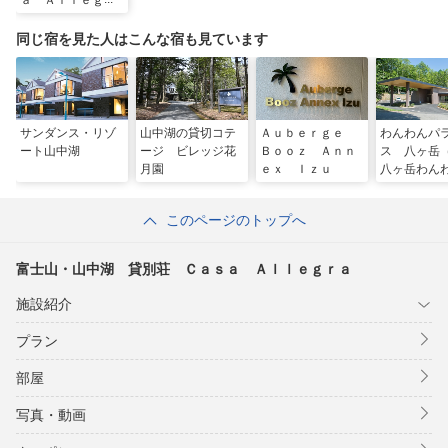
ａ Ａｌｌｅｇｒ
山中湖交流プラザ きらら（お車2分）
ａ
山中湖パノラマ展望台（お車2分）
同じ宿を見た人はこんな宿も見ています
富士急ハイランド（お車約20分）
富士スピードウェイ（お車約20分）
サンダンス・リゾ
山中湖の貸切コテ
Ａｕｂｅｒｇｅ
わんわんパ
ート山中湖
ージ ビレッジ花
Ｂｏｏｚ Ａｎｎ
ス 八ヶ岳
月園
ｅｘ Ｉｚｕ
八ヶ岳わん
ラダイス 
ジ）
このページのトップへ
富士山・山中湖 貸別荘 Ｃａｓａ Ａｌｌｅｇｒａ
施設紹介
プラン
部屋
写真・動画