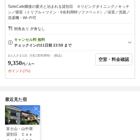
鍋／フライパン／卓上コンロ／オタマ／菜箸
TarteCafe隣接の愛犬と泊まれる貸別荘 ※リビングダイニング／キッチ
食器／カトラリー
ン／寝室（トリプル＋ツイン・6名利用時ソファベッド）／浴室／洗面／
洗濯機・Wi−Fi可
＜お風呂用品＞
シャンプー／コンディショナー／ボディーソープ／ドライヤー
朝食あり 夕食なし
※近隣に日帰り温泉（石割の湯／紅富士の湯）もございます
■ お食事 ■
…………………
＜ご朝食＞お部屋にて8：30〜
お1人さま1泊（5名1室利用時） (税込)
空室・料金確認
ビタミンたっぷりの野菜で彩られた
9,350
円
／人〜
自然の恵みを味わうモーニングプレート
ポイント(1%)
焼きたて天然酵母パンに自家製ドレッシングのサラダ、
ポーチドエッグ、スープ、フルーツ、プチタルト、コーヒー
連泊の方には
2泊目の朝にプロテイン（有機植物由来）のパンケーキ！
最近見た宿
【 買い出しスポット 】
スーパーオギノ（お車10分）
山中湖ハム丸一高村本店（お車10分）
コンビニ（お車3分）
直売所ピーチひめ（お車5分）
富士山・山中湖
貸別荘 Ｃａｓ
【 周辺観光 】