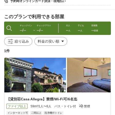
予約時オンラインカード決済・現地払い
……………………………
□大型犬までOK
□食べ物やタオル・毛布等ご持参ください
このプランで利用できる部屋
□1頭1泊につき別途
小型犬2000円、中型犬2500円、大型犬3000円
□お隣さんがドッグラン（別途有料）
チェックイン
チェックアウト
大人
子ども
部屋数
--/--
--/--
--
--
--
□ケージは1階、寝室は2階です。昇降時はご注意ください
〜
人
人
部屋
□破損・汚損は修復料金をお願いする場合がございます
絞り込み
■ ご持参ください ■
………………………
1件
□寝間着
□食材・お飲物など
□調味料・ラップ・アルミホイル類
■ 貸別荘について ■
………………………
1階：ダイニング・キッチン・浴室・洗面所・トイレ
2階：寝室（トリプル＋ツイン ※6名利用時はソファベッド）
＜電化製品＞
【貸別荘Casa Allegra】禁煙/Wi-Fi可/6名迄
テレビ／洗濯機（無料・洗剤常備）／Wi-Fi可
ファイブ以上
59m²/1人〜6人
バス・トイレ付
禁煙
＜キッチン＞
インターネット可
二間以上
洗浄機付トイレ
ガスコンロ／冷蔵庫／電子レンジ／ポット