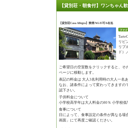
【貸別荘・朝食付】ワンちゃん歓
【貸別荘Casa Allegra】禁煙/Wi-Fi可/6名迄
ファイ
Tar
リビ
リプ
ド）／
ご希望日の空室数をクリックすると、そ
ページに移動します。
表記の料金は
大人3名利用時の大人一名
なお、諸条件によって変わってきますの
認下さい。
子供料金について
小学校高学年は大人料金の80％ 小学校低
食事について
日によって、食事設定の条件が異なる場
画面」にて再度ご確認ください。