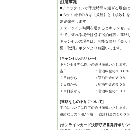
[注意事項]
■チェックインが予定時間を過ぎる場合
■ペット同伴の方は【犬種】と【頭数】
別途発生します
チェックイン時間を過ぎるとキャンセル
ので、遅れる場合は必ず宿泊施設に連絡
キャンセルの場合は、可能な限り「楽天
更・取消」ボタンよりお願いします。
[キャンセルポリシー]
キャンセル料は以下の通り頂戴いたします。
当日　　　　　　　　：宿泊料金の１００％
２日前から　　　　　：宿泊料金の８０％　
５日前から　　　　　：宿泊料金の５０％　
１０日前から　　　　：宿泊料金の３０％　
[連絡なしの不泊について]
不泊については以下の通り頂戴いたします。
連絡なしの不泊/不着 ：宿泊料金の１００％
[オンラインカード決済領収書発行ポリシ