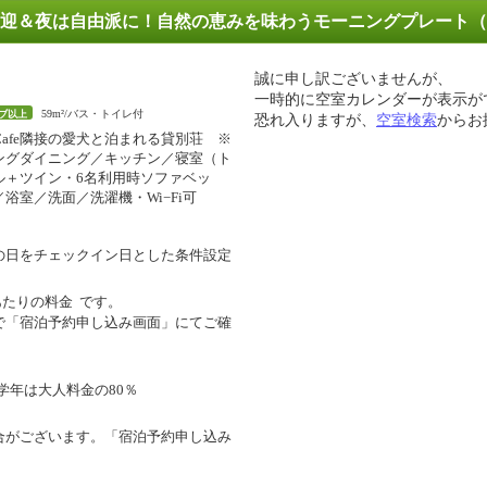
迎＆夜は自由派に！自然の恵みを味わうモーニングプレート（
誠に申し訳ございませんが、
一時的に空室カレンダーが表示が
59m²/バス・トイレ付
ブ以上
恐れ入りますが、
空室検索
からお
teCafe隣接の愛犬と泊まれる貸別荘 ※
ングダイニング／キッチン／寝室（ト
ル＋ツイン・6名利用時ソファベッ
浴室／洗面／洗濯機・Wi−Fi可
の日をチェックイン日とした条件設定
あたりの料金
です。
で「宿泊予約申し込み画面」にてご確
学年は大人料金の80％
合がございます。「宿泊予約申し込み