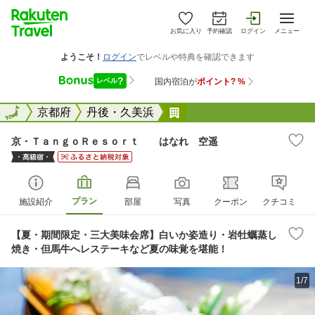
お気に入り
予約確認
ログイン
メニュー
全国
全国
京都府
丹後・久美浜
京・ＴａｎｇｏＲｅｓｏ
京・ＴａｎｇｏＲｅｓｏｒｔ はなれ 空遥
プラン
施設紹介
部屋
写真
クーポン
クチコミ
【夏・期間限定・三大美味会席】白いか姿造り・岩牡蠣蒸し
焼き・但馬牛へレステーキなど夏の味覚を堪能！
1/7