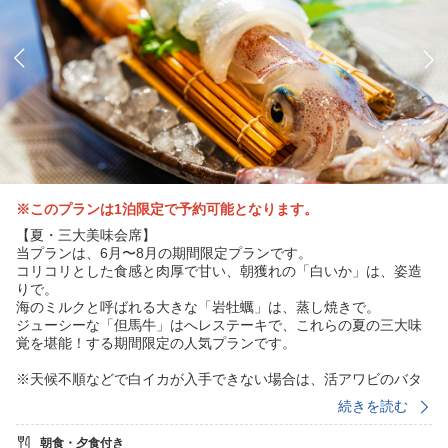
※このプランは1泊限定で予約可能となります。
【夏・三大美味会席】
当プランは、6月〜8月の期間限定プランです。
コリコリとした食感と肉厚で甘い、朝獲れの「白いか」は、姿造
りで。
海のミルクと呼ばれる大きな「岩牡蠣」は、蒸し焼きで。
ジューシーな「但馬牛」はへレステーキで、これらの夏の三大味
覚を堪能！する期間限定の人気プランです。
※天候不順などで白イカが入手できない場合は、活アワビのバタ
ー焼きに変更させて頂きます。
続きを読む
穏やかな「波の音」とともに目覚め、夕陽に照らされて「真紅に
朝食・夕食付き