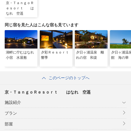
京・ＴａｎｇｏＲ
ｅｓｏｒｔ は
なれ 空遥
同じ宿を見た人はこんな宿も見ています
湖畔に佇むはなれ
夕彩Ｒｅｓｏｒｔ
夕日ヶ浦温泉 離
夕日ヶ浦温
小宿 水屋敷
響季
れの宿 和楽
館 海の華
このページのトップへ
京・ＴａｎｇｏＲｅｓｏｒｔ はなれ 空遥
施設紹介
プラン
部屋