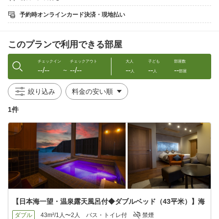
染まる海」を眺めながら一日を終える。
自然が奏でる「音」と「光」と「色彩」に包まれる、ここでしか
予約時オンラインカード決済・現地払い
味わえない究極の癒しの時間。
各客室の専用テラスには、移りゆく日本海の風を感じられるアウ
このプランで利用できる部屋
トドア家具をご用意しております。
潮の香りと風の揺らぎに身をゆだね、日常の喧騒を離れて、ただ
「何もしない贅沢”」をお楽しみください。
チェックイン
チェックアウト
大人
子ども
部屋数
--/--
--/--
--
--
--
〜
人
人
部屋
◆客室◆
「はなれ空遥」の4室の客室は、「天地山海 和（にほん）の源
絞り込み
流」をテーマにそれぞれ志向を凝らした＜和モダンスイート＞の
設えです。
1件
◆客室露天風呂◆
日本海を一望できる温泉の客室露天風呂は、Ph値9.48のアルカリ
性の天然温泉。入った瞬間にわかる、トロ〜としたいいお湯で
す。
また、客室露天風呂に浸かると「まるで海に浸かっているよう」
とお入りいただいたお客様が口を揃えって仰ります。
当館の京丹後温泉は、お肌に優しい「アルカリ性単純温泉」で
す。
（入浴に適した温度にする為、加温しております）
【日本海一望・温泉露天風呂付◆ダブルベッド（43平米）】海
何度でもお好きな時に、思う存分当館自慢の温泉をお楽しみくだ
さい。
ダブル
43m²/1人〜2人
バス・トイレ付
禁煙