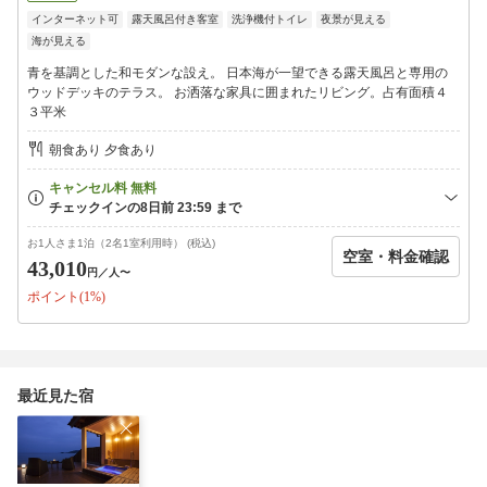
インターネット可
露天風呂付き客室
洗浄機付トイレ
夜景が見える
◆眺望◆
海が見える
オーシャンビューの当館からは、見渡す限りが「日本海」で、遮
る物は何もございません。
青を基調とした和モダンな設え。 日本海が一望できる露天風呂と専用の
「朝陽で輝くまぶしい朝の海」「朱に染まりゆく夕景」
ウッドデッキのテラス。 お洒落な家具に囲まれたリビング。占有面積４
「海ホタルのように輝く漁火」「月に照らされた静かな夜の海」
３平米
など、刻々と姿をかえる日本海を眺めながら優雅なひとときを…
朝食あり 夕食あり
◆お食事場所◆
お食事は、朝夕共に日本海が一望できるレストランにてご用意。
（個室ではございません）
※はなれ空遥は、小学生以下のお子様はご利用できません。予め
お1人さま1泊（2名1室利用時） (税込)
空室・料金確認
ご了承ください。
43,010
円
／人〜
ポイント(1%)
最近見た宿