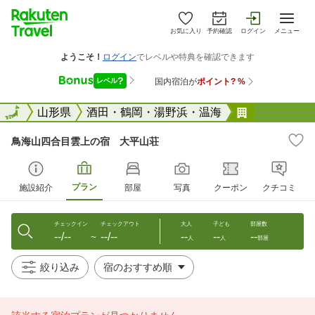
お気に入り
予約確認
ログイン
メニュー
全国
全国
山形県
酒田・鶴岡・湯野浜・温海
鳥海山四合
鳥海山四合目雲上の宿 大平山荘
プラン
施設紹介
部屋
写真
クーポン
クチコミ
チェックイン
チェックアウト
大人
子ども
部屋数
--/--
--/--
--
--
--
〜
人
人
部屋
絞り込み