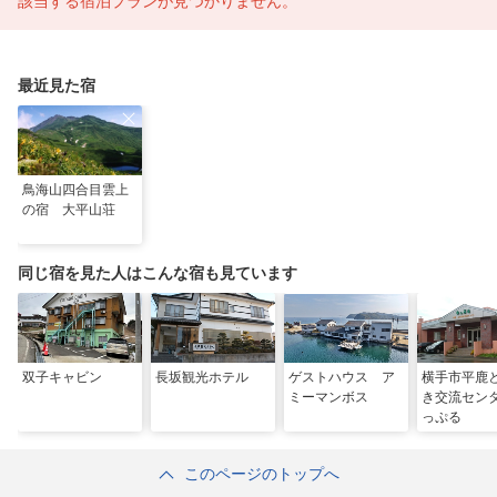
該当する宿泊プランが見つかりません。
最近見た宿
鳥海山四合目雲上
の宿 大平山荘
同じ宿を見た人はこんな宿も見ています
双子キャビン
長坂観光ホテル
ゲストハウス ア
横手市平鹿
ミーマンボス
き交流セン
っぷる
このページのトップへ