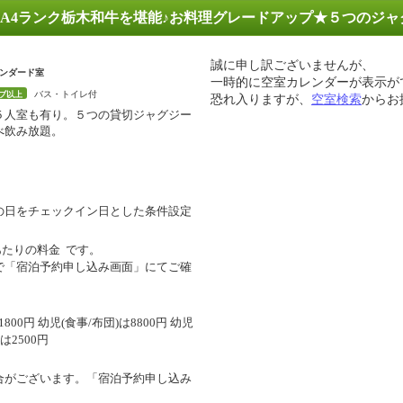
A4ランク栃木和牛を堪能♪お料理グレードアップ★５つのジャ
誠に申し訳ございませんが、
タンダード室
一時的に空室カレンダーが表示が
バス・トイレ付
ブ以上
恐れ入りますが、
空室検索
からお
５人室も有り。５つの貸切ジャグジー
べ飲み放題。
の日をチェックイン日とした条件設定
あたりの料金
です。
で「宿泊予約申し込み画面」にてご確
00円 幼児(食事/布団)は8800円 幼児
は2500円
合がございます。「宿泊予約申し込み