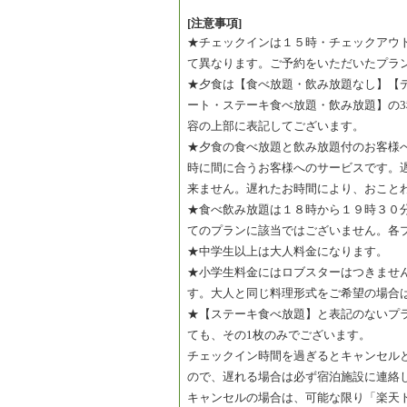
[注意事項]
★チェックインは１５時・チェックアウ
て異なります。ご予約をいただいたプラ
★夕食は【食べ放題・飲み放題なし】【
ート・ステーキ食べ放題・飲み放題】の
容の上部に表記してございます。
★夕食の食べ放題と飲み放題付のお客様
時に間に合うお客様へのサービスです。
来ません。遅れたお時間により、おこと
★食べ飲み放題は１８時から１９時３０
てのプランに該当ではございません。各
★中学生以上は大人料金になります。
★小学生料金にはロブスターはつきませ
す。大人と同じ料理形式をご希望の場合
★【ステーキ食べ放題】と表記のないプ
ても、その1枚のみでございます。
チェックイン時間を過ぎるとキャンセル
ので、遅れる場合は必ず宿泊施設に連絡
キャンセルの場合は、可能な限り「楽天