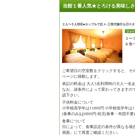
当館１番人気★とろける美味しさ
２人〜５人対応■カップルで広々♪三世代旅行も◎ス
ファイ
３〜
＆食
ご希望日の空室数をクリックすると、そ
ページに移動します。
表記の料金は
大人5名利用時の大人一名
なお、諸条件によって変わってきますの
認下さい。
子供料金について
小学校高学年は11800円 小学校低学年は118
(食事のみ)は6800円 幼児(食事・布団不要)
食事について
日によって、食事設定の条件が異なる場
画面」にて再度ご確認ください。