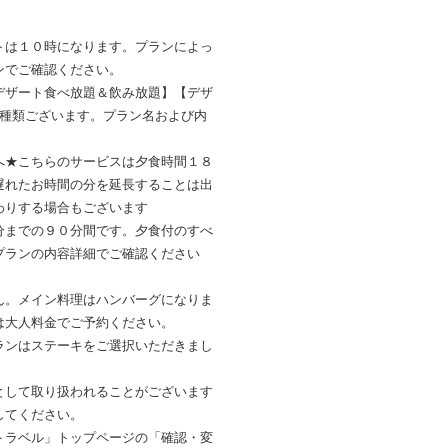
トは１０時になります。プランによっ
ンでご確認ください。
デザート食べ放題＆飲み放題】【デザ
3種類ございます。プラン名および内
へ★こちらのサービスは夕食時間１８
遅れたお時間の分を延長することは出
わりする場合もございます
分までの９０分間です。夕食付のすべ
プランの内容詳細でご確認ください
ん。メイン料理はハンバーグになりま
は大人料金でご予約ください。
ランはステーキをご選択いただきまし
として取り扱われることがございます
してください。
トラベル」トップページの「確認・変