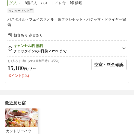
ます。（ご希望者のみ）
ダブル
8畳/2人
バス・トイレ付
禁煙
★通常のフォトサービス、または数枚お撮りして思い出のコラー
インターネット可
ジュ写真をお作りするサービスを実施しています。
〇お帰りの時にフォトフレームに入れてお写真をプレゼント
バスタオル・フェイスタオル・歯ブラシセット・パジャマ・ドライヤー完
★チーズガーデン那須本店のお買い物券プレゼント
備
朝食あり 夕食あり
【夕食】
★チキンのオードブルから始まるコースディナー!!
★食べ放題★種類豊富なデザートが食べ放題！
★飲み放題（１８時から１９時３０分までの９０分間）
ぐぐ〜んと、種類が増えました！
お1人さま1泊（2名1室利用時） (税込)
空室・料金確認
※ワイン・ウィスキー焼酎・日本酒・カクテル・ジュースなどソ
15,180
円
／人〜
フトドリンクが飲み放題（セルフサービス）
ポイント(1%)
※幼児はお子様ランチ、小学生は小学生メニューのハンバーグ・
ワンプレートになります。
※小学生が、大人と同じお食事をご希望の場合は大人料金でご予
約くださいますと可能です
最近見た宿
☆大人はメインは〇牛ーステーキ・〇ハンバーグ・〇地鶏ソテー
の３つからお好きなものを選んでネ！！
【貸切無料ジャグジー】
カントリーハウ