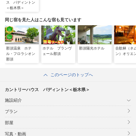
ス パディントン
＜栃木県＞
同じ宿を見た人はこんな宿も見ています
那須温泉 ホテ
ホテル ブランヴ
那須陽光ホテル
合歓林（ネ
ル・フロラシオン
ェール那須
ン）オリエ
那須
このページのトップへ
カントリーハウス パディントン＜栃木県＞
施設紹介
プラン
部屋
写真・動画