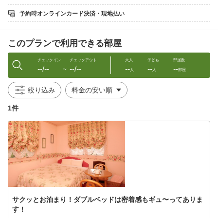
〇ステーキ食べ放題（￥１５００×大人人数全員）
〇ロブスター（￥１５００×人数）でお付けいたします。
予約時オンラインカード決済・現地払い
※各税別・備考欄にご希望をご記入ください
★当館の免疫力UPのお食事が好評です！
このプランで利用できる部屋
免疫力アップに繋がるお食事の摂り方もご提案していますよ♪
チェックイン
チェックアウト
大人
子ども
部屋数
--/--
--/--
--
--
--
〜
人
人
部屋
★当館の食べ放題はビュッフェ形式ではありません
絞り込み
スタッフがお客様のお席でご注文を伺い、その都度、おかわりの
1件
サービスをいたします。
★「こんな写真が欲しかった！」A4サイズのフォトフレームに那
須旅行の思い出のストーリを詰め込みましょう！
3世代旅行のじーじ、ばーばも喜ぶコラージュ写真ですよ！
【特典】
サクッとお泊まり！ダブルベッドは密着感もギュ〜ってありま
〇デザートの食べ放題と６時から９０分の飲み放題付
す！
〇お食事の時に皆様の旅の思い出のスナップ写真をお撮りいたし