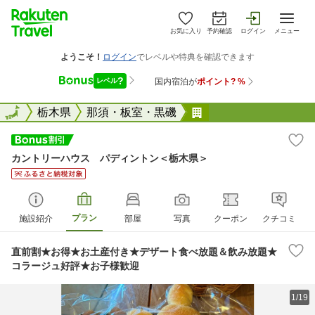
お気に入り
予約確認
ログイン
メニュー
全国
全国
栃木県
那須・板室・黒磯
カントリーハウス 
カントリーハウス パディントン＜栃木県＞
プラン
施設紹介
部屋
写真
クーポン
クチコミ
直前割★お得★お土産付き★デザート食べ放題＆飲み放題★
コラージュ好評★お子様歓迎
1/19