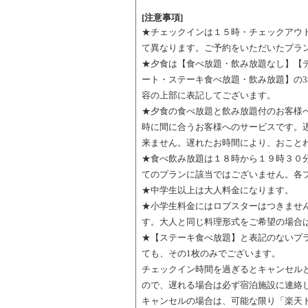
[注意事項]
★チェックインは１５時・チェックアウ
て異なります。ご予約をいただいたプラ
★夕食は【食べ放題・飲み放題なし】【
ート・ステーキ食べ放題・飲み放題】の
容の上部に表記してございます。
★夕食の食べ放題と飲み放題付のお客様
時に間に合うお客様へのサービスです。
来ません。遅れたお時間により、おこと
★食べ飲み放題は１８時から１９時３０
てのプランに該当ではございません。各
★中学生以上は大人料金になります。
★小学生料金にはロブスターはつきませ
す。大人と同じ料理形式をご希望の場合
★【ステーキ食べ放題】と表記のないプ
ても、その1枚のみでございます。
チェックイン時間を過ぎるとキャンセル
ので、遅れる場合は必ず宿泊施設に連絡
キャンセルの場合は、可能な限り「楽天