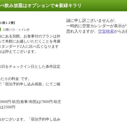
べ飲み放題はオプションで★新緑キラリ
誠に申し訳ございませんが、
１階１２畳】
一時的に空室カレンダーが表示が
12畳/バス・トイレ付
恐れ入りますが、
空室検索
からお
内にある別館。お食事付のプランは外
って本館にお越しいただくことを考慮
スタンダード2人に比べ広くなります
金は抑えてございます。
の日をチェックイン日とした条件設定
あたりの料金
です。
で「宿泊予約申し込み画面」にてご確
00円 幼児(食事/布団)は7800円 幼児
は2500円
合がございます。「宿泊予約申し込み