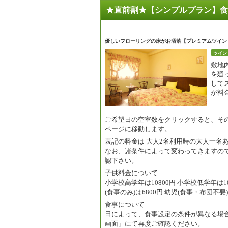
★直前割★【シンプルプラン】食
優しいフローリングの床がお洒落【プレミアムツイン
ツイン
敷地
を廻
して
が料
ご希望日の空室数をクリックすると、そ
ページに移動します。
表記の料金は
大人2名利用時の大人一名
なお、諸条件によって変わってきますの
認下さい。
子供料金について
小学校高学年は10800円 小学校低学年は108
(食事のみ)は6800円 幼児(食事・布団不要)
食事について
日によって、食事設定の条件が異なる場
画面」にて再度ご確認ください。