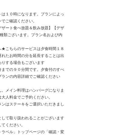
トは１０時になります。プランによっ
ンでご確認ください。
デザート食べ放題＆飲み放題】【デザ
3種類ございます。プラン名および内
へ★こちらのサービスは夕食時間１８
遅れたお時間の分を延長することは出
わりする場合もございます
分までの９０分間です。夕食付のすべ
プランの内容詳細でご確認ください
ん。メイン料理はハンバーグになりま
は大人料金でご予約ください。
ランはステーキをご選択いただきまし
として取り扱われることがございます
してください。
トラベル」トップページの「確認・変