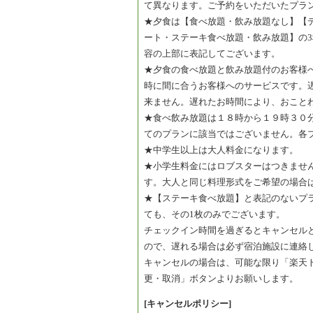
て異なります。ご予約をいただいたプラ
★夕食は【食べ放題・飲み放題なし】【
ート・ステーキ食べ放題・飲み放題】の
容の上部に表記してございます。
★夕食の食べ放題と飲み放題付のお客様
時に間に合うお客様へのサービスです。
来ません。遅れたお時間により、おこと
★食べ飲み放題は１８時から１９時３０
てのプランに該当ではございません。各
★中学生以上は大人料金になります。
★小学生料金にはロブスターはつきませ
す。大人と同じ料理形式をご希望の場合
★【ステーキ食べ放題】と表記のないプ
ても、その1枚のみでございます。
チェックイン時間を過ぎるとキャンセル
ので、遅れる場合は必ず宿泊施設に連絡
キャンセルの場合は、可能な限り「楽天
更・取消」ボタンよりお願いします。
[キャンセルポリシー]