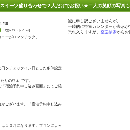
スイーツ盛り合わせで２人だけでお祝い★二人の笑顔の写真も
誠に申し訳ございませんが、
１２畳
一時的に空室カレンダーが表示が
12畳/バス・トイレ付
恐れ入りますが、
空室検索
からお
コニーがロマンチック。
の日をチェックイン日とした条件設定
あたりの料金
です。
で「宿泊予約申し込み画面」にてご確
合がございます。「宿泊予約申し込み
トは１０時になります。プランによっ