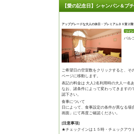
【愛の記念日】シャンパン＆プチ
アップグレードな大人の休日・プレミアムＤＸ室２階
ツイン
バル
ご希望日の空室数をクリックすると、そ
ページに移動します。
表記の料金は
大人2名利用時の大人一名
なお、諸条件によって変わってきますの
認下さい。
食事について
日によって、食事設定の条件が異なる場
画面」にて再度ご確認ください。
[注意事項]
★チェックインは１５時・チェックアウ