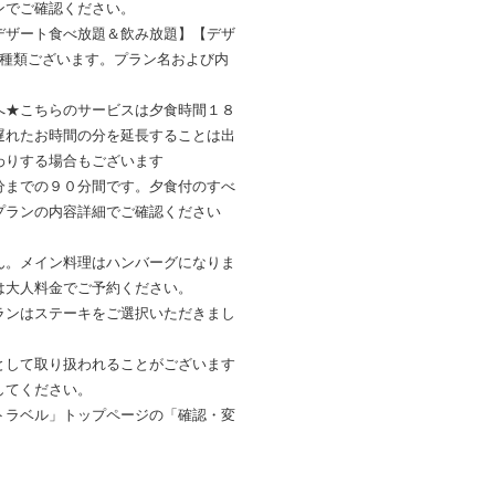
ンでご確認ください。
デザート食べ放題＆飲み放題】【デザ
3種類ございます。プラン名および内
へ★こちらのサービスは夕食時間１８
遅れたお時間の分を延長することは出
わりする場合もございます
分までの９０分間です。夕食付のすべ
プランの内容詳細でご確認ください
ん。メイン料理はハンバーグになりま
は大人料金でご予約ください。
ランはステーキをご選択いただきまし
として取り扱われることがございます
してください。
トラベル」トップページの「確認・変