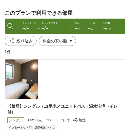
セルフコーヒーサービスが好評です
このプランで利用できる部屋
ココが嬉しい♪施設サービス
V￣￣￣￣￣￣￣￣￣￣￣￣
チェックイン
チェックアウト
大人
子ども
部屋数
--/--
--/--
--
--
--
□ 駐車場無料！40台駐車可
〜
人
人
部屋
□ 全客室・Wi-Fi・有線LAN完備
（時間帯によっては繋がりにくい場合がございます）
絞り込み
□ 全客室・洗濯物が干せる物干し竿あり（通路に設置可能）
□ 全客室・シモンズ製ベッド導入で快適な睡眠をサポート
1件
□ 共有スペースに電子レンジ・ウォーターサーバー、製氷機有
□ ランドリースペース有
└洗濯機3台（無料）乾燥機3台（有料）全自動洗濯乾燥機2台
（有料）
└洗剤は各自ご用意下さい（フロント販売あり）
┏━┓
┃当館周辺のご案内
┗━┛
□ コンビニ「ファミリーマート＆セブンイレブン」徒歩圏内！
【禁煙】シングル（11平米／ユニットバス・温水洗浄トイレ
□ 日帰り入浴施設「ユーフォリア千里浜」（車で約5分）
付）
□ 千里浜海岸（車で約5分）
□ 気多大社／妙成寺（車で約15分）
シングル
11m²/1人
バス・トイレ付
禁煙
□ 妙成寺／21世紀美術館（車で約60分）
インターネット可
洗浄機付トイレ
□ 輪島朝市（車で約70分）