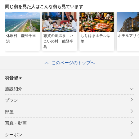
同じ宿を見た人はこんな宿も見ています
休暇村 能登千里
志賀の郷温泉 い
ちりはまホテルゆ
ホテルアリ
浜
こいの村 能登半
華
島
このページのトップへ
羽音碧々
施設紹介
プラン
部屋
写真・動画
クーポン