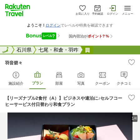
お気に入り
予約確認
ログイン
メニュー
全国
全国
石川県
七尾・和倉・羽咋
羽音碧々
羽音碧々
プラン
施設紹介
部屋
写真
クーポン
クチコミ
【リーズナブル2食付（A）】ビジネスや連泊に♪セルフコー
ヒーサービス付日替わり和食プラン
1/4