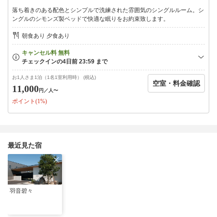
落ち着きのある配色とシンプルで洗練された雰囲気のシングルルーム。シ
┏━┓
ングルのシモンズ製ベッドで快適な眠りをお約束致します。
┃お客様へご案内
┗━┛
朝食あり 夕食あり
・Wi-Fiは、場所、時間帯により繋がりにくい場合がございます
・館内エレベーターはございません。階段移動となります
・建物の構造上、足音など音が抜けやすくなっております
お1人さま1泊（1名1室利用時） (税込)
空室・料金確認
11,000
円
／人〜
ポイント(1%)
最近見た宿
羽音碧々