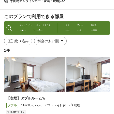
予約時オンラインカード決済・現地払い
※大型車両のお客様はお問合せ下さい。
−【館内情報】−
このプランで利用できる部屋
チェックイン:15:00〜24:00
チェックアウト:10:00
チェックイン
チェックアウト
大人
子ども
部屋数
--/--
--/--
--
--
--
−【光明石温泉】2F大浴場−
〜
人
人
部屋
天然鉱石の薬石光明石を泉源体としたお湯はとてもやわらかく
て、湯ざわりが最高です！
絞り込み
身体の芯から温まり、湯ざめもしにくく、疲れを癒してくれます♪
別名「つるつる素肌の湯」と言われ、男性はもちろん女性にも人
1件
気な大浴場です♪
スチームサウナも設置がありお肌ももちもちで美容効果にも期待
できます☆
サウナ後の水風呂で爽快な気分をご堪能くださいませ☆
【ご利用可能時間】16：00 〜 翌9：00
（サウナは、16：00 〜 24：00）
注）検査の為、男女入替になる場合有。詳しくはフロントへお
尋ね下さい。
−【自動販売機コーナー】2F−
【喫煙】ダブルルームＷ
アルコール・ソフトドリンク等、ランドリーコーナー、製氷機あ
ります♪
ダブル
11m²/1人〜2人
バス・トイレ付
喫煙
洗浄機付トイレ
−周辺情報−