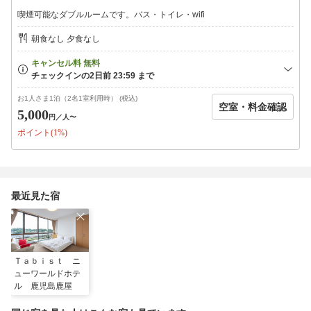
当館近くの便利＆オススメのお店をご紹介♪
喫煙可能なダブルルームです。バス・トイレ・wifi
行き方など当館スタッフにお気軽にお尋ね下さい。
・絶品和菓子のお店【青柳製菓】・・当館向かい
朝食なし 夕食なし
・鹿屋市街・・当館より徒歩3分
・バス停・・当館より徒歩12分
・かのやばら園・・当館より車で20分
・鹿屋市観光物産相応センター・・徒歩約30分 車5分
・鹿屋市鉄道記念館・・徒歩8分 車2分
お1人さま1泊（2名1室利用時） (税込)
空室・料金確認
5,000
円
／人〜
※小学生以上2，750円（添い寝）、小学生未満0円（添い寝）と
ポイント(1%)
なります。
※大人1人につき、子供1人のご宿泊可能です。
最近見た宿
Ｔａｂｉｓｔ ニ
ューワールドホテ
ル 鹿児島鹿屋