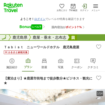
お気に入り
予約確認
ログイン
メニュー
全国
全国
鹿児島県
鹿屋・垂水・志布志
Ｔａｂｉｓｔ 
Ｔａｂｉｓｔ ニューワールドホテル 鹿児島鹿屋
プラン
施設紹介
部屋
写真
クーポン
クチコミ
【素泊まり】★鹿屋市街地まで徒歩数分★ビジネス・観光に
★
1/14