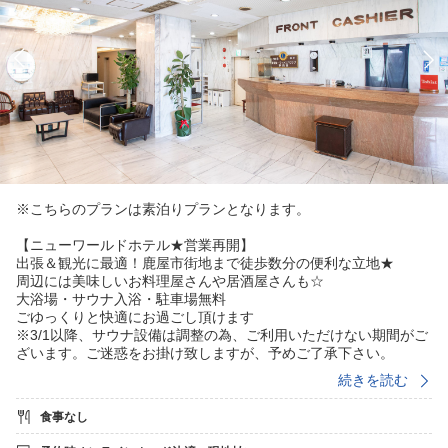
※こちらのプランは素泊りプランとなります。
【ニューワールドホテル★営業再開】
出張＆観光に最適！鹿屋市街地まで徒歩数分の便利な立地★
周辺には美味しいお料理屋さんや居酒屋さんも☆
大浴場・サウナ入浴・駐車場無料
ごゆっくりと快適にお過ごし頂けます
※3/1以降、サウナ設備は調整の為、ご利用いただけない期間がご
ざいます。ご迷惑をお掛け致しますが、予めご了承下さい。
続きを読む
◆ニューワールドホテルの魅力◆
○天然鉱石【光明石温泉】無料
食事なし
○ミストサウナ入浴無料
○無料駐車場125台完備（予約不要）