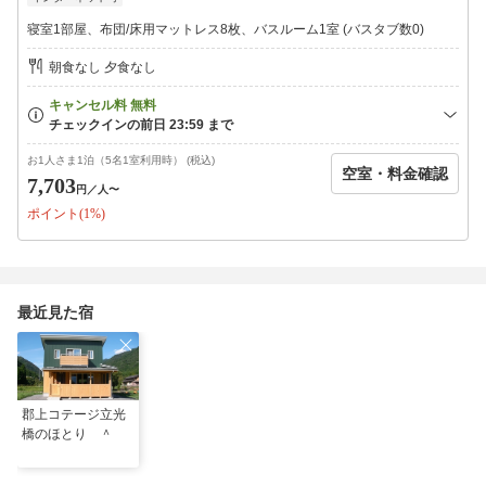
※ 手数料率を変更する場合があります。
寝室1部屋、布団/床用マットレス8枚、バスルーム1室 (バスタブ数0)
朝食なし 夕食なし
お1人さま1泊（5名1室利用時） (税込)
空室・料金確認
7,703
円
／人〜
ポイント(1%)
最近見た宿
郡上コテージ立光
橋のほとり ＾