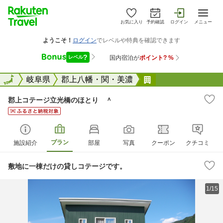
お気に入り
予約確認
ログイン
メニュー
全国
全国
岐阜県
郡上八幡・関・美濃
郡上コテージ立光
郡上コテージ立光橋のほとり ＾
プラン
施設紹介
部屋
写真
クーポン
クチコミ
敷地に一棟だけの貸しコテージです。
1/15