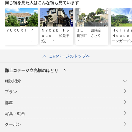
同じ宿を見た人はこんな宿も見ています
ＹＵＲＵＲＩ ＾
ＮＹＯＺＥ Ｈｏ
１日 一組限定
Ｈｏｌｉ
ｕｓｅ （如是学
貸別荘 ささや
Ｈｏｕｓｅ
処） ＾
＾
ーンガーデ
このページのトップへ
郡上コテージ立光橋のほとり ＾
施設紹介
プラン
部屋
写真・動画
クーポン