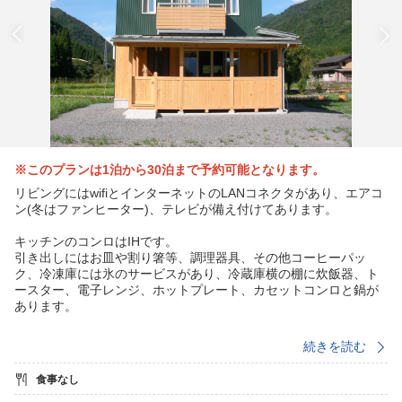
※このプランは1泊から30泊まで予約可能となります。
リビングにはwifiとインターネットのLANコネクタがあり、エアコ
ン(冬はファンヒーター)、テレビが備え付けてあります。
キッチンのコンロはIHです。
引き出しにはお皿や割り箸等、調理器具、その他コーヒーパッ
ク、冷凍庫には氷のサービスがあり、冷蔵庫横の棚に炊飯器、ト
ースター、電子レンジ、ホットプレート、カセットコンロと鍋が
あります。
ウッドデッキではバーベキューができるようになっており(別途45
続きを読む
00円で炭や網など付き)、ビニールカーテンが閉められるので雨で
も冬でもバーベキューが可能です。
食事なし