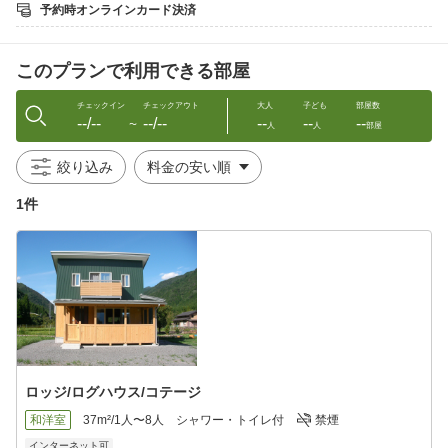
バスルームはバスタブはなく個室シャワーのみです。
予約時オンラインカード決済
廊下にある洗面所下の棚にドライヤーがあります。
二階の寝室は13帖で畳が敷いてあり、エアコンが設置されていま
このプランで利用できる部屋
す。
基本的には余裕をもった6名用の設計になっていますが布団は8セ
ットあります。
チェックイン
チェックアウト
大人
子ども
部屋数
--/--
--/--
--
--
--
〜
人
人
部屋
庭で花火やたき火(1500円)が可能です。
絞り込み
(準備しますのでその際は事前に申し出ください)
1件
やや広めの庭がありますので車は3台以上停められます。
(雪が深く積もった日は雪かきの関係上、隣の管理棟前2台までの
駐車になります)
設備・アメニティ
AC電源, エアコン, BBQ, たき火, ケーブルテレビ, 掃除用具, 洗剤,
洗濯物干し, ヘアドライヤー, 暖房設備, インターネット, キッチン,
調理器具, 電子レンジ, タオル、シーツ、石鹸、トイレットペーパ
ー, 駐車場込み, 冷蔵庫, シャンプー, コンロ, 食器, 畳, TV, 洗濯機,
ロッジ/ログハウス/コテージ
WIFIネット接続, 窓あり, 机・ワークスペース
和洋室
37m²/1人〜8人
シャワー・トイレ付
禁煙
宿泊料金には手配手数料16%を含んでおります。
インターネット可