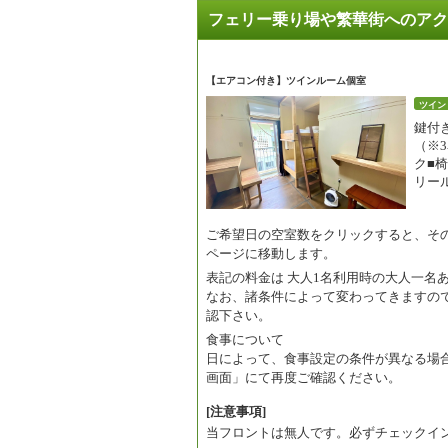
フェリー乗り場や繁華街へのアク
【エアコン付き】ツインルーム個室
ツイン
鍵付
（※
ク■椅
リー
ご希望日の空室数をクリックすると、そ
ページに移動します。
表記の料金は
大人1名利用時の大人一名
なお、諸条件によって変わってきますの
認下さい。
食事について
日によって、食事設定の条件が異なる場
画面」にて再度ご確認ください。
[注意事項]
当フロントは無人です。必ずチェックイ