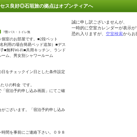
セス良好◎石垣旅の拠点はオプンティアへ
誠に申し訳ございませんが、
一時的に空室カレンダーが表示が
7畳/バス・トイレ無
恐れ入りますが、
空室検索
からお
き個室のお部屋です。■2段ベット
3名利用の場合簡易ベッド追加）■デス
子■無料Wi-Fi■共用キッチン、ランド
ルーム、男女別シャワールーム
の日をチェックイン日とした条件設定
あたりの料金
です。
で「宿泊予約申し込み画面」にてご確
合がございます。「宿泊予約申し込み
ン時間を事前にご連絡下さい。０９８